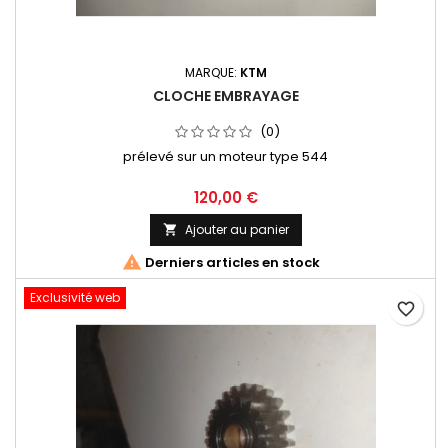
MARQUE:
KTM
CLOCHE EMBRAYAGE
(0)
prélevé sur un moteur type 544
120,00 €
Ajouter au panier


Derniers articles en stock
Exclusivité web
favorite_border