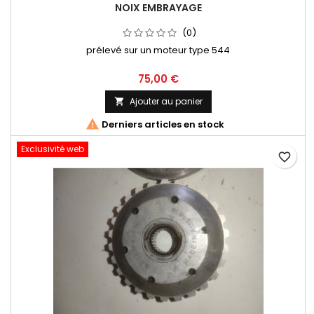
NOIX EMBRAYAGE
(0)
prélevé sur un moteur type 544
75,00 €
Ajouter au panier


Derniers articles en stock
Exclusivité web
favorite_border