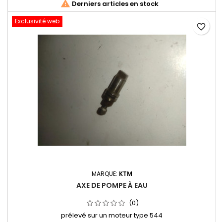

Derniers articles en stock
Exclusivité web
favorite_border
MARQUE:
KTM
AXE DE POMPE À EAU
(0)
prélevé sur un moteur type 544