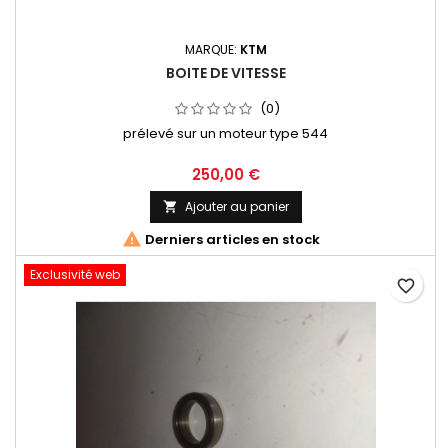
MARQUE:
KTM
BOITE DE VITESSE
(0)
prélevé sur un moteur type 544
250,00 €
Ajouter au panier


Derniers articles en stock
Exclusivité web
favorite_border