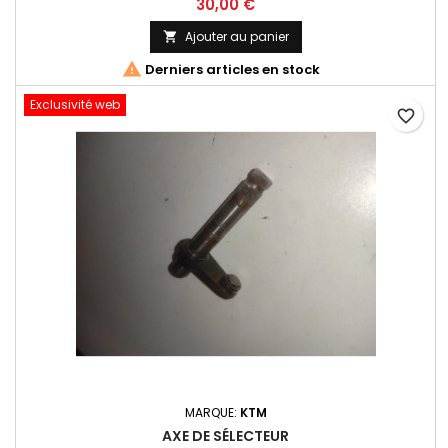
30,00 €
Ajouter au panier


Derniers articles en stock
Exclusivité web
favorite_border
MARQUE:
KTM
AXE DE SÉLECTEUR