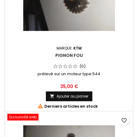
MARQUE:
KTM
PIGNON FOU
(0)
prélevé sur un moteur type 544
35,00 €
Ajouter au panier


Derniers articles en stock
Exclusivité web
favorite_border