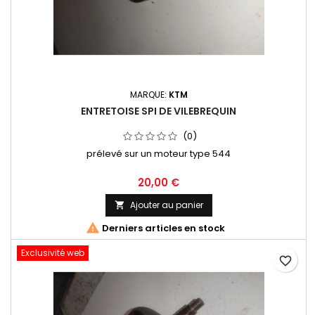
MARQUE:
KTM
ENTRETOISE SPI DE VILEBREQUIN
(0)
prélevé sur un moteur type 544
20,00 €
Ajouter au panier


Derniers articles en stock
Exclusivité web
favorite_border