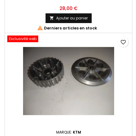
28,00 €
Ajouter au panier


Derniers articles en stock
Exclusivité web
favorite_border
MARQUE:
KTM