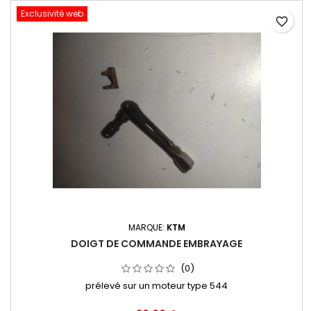
Exclusivité web
favorite_border
MARQUE:
KTM
DOIGT DE COMMANDE EMBRAYAGE
(0)
prélevé sur un moteur type 544