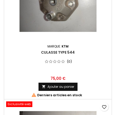
MARQUE:
KTM
CULASSE TYPE 544
(0)
75,00 €
Ajouter au panier


Derniers articles en stock
Exclusivité web
favorite_border