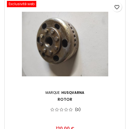
Exclusivité web
favorite_border
MARQUE:
HUSQVARNA
ROTOR
(0)
120,00 €