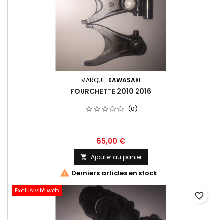
MARQUE:
KAWASAKI
FOURCHETTE 2010 2016
(0)
65,00 €
Ajouter au panier


Derniers articles en stock
Exclusivité web
favorite_border