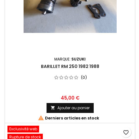
MARQUE:
SUZUKI
BARILLET RM 250 1982 1988
(0)
45,00 €
Ajouter au panier


Derniers articles en stock
Exclusivité web
favorite_border
Rupture de stock