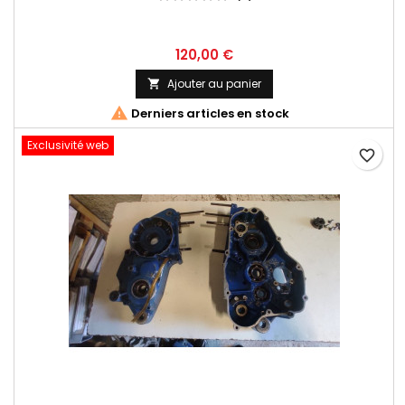
120,00 €
Ajouter au panier


Derniers articles en stock
Exclusivité web
favorite_border