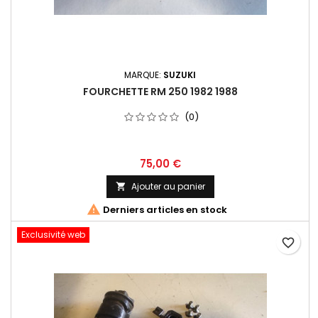
MARQUE:
SUZUKI
FOURCHETTE RM 250 1982 1988
(0)
75,00 €
Ajouter au panier


Derniers articles en stock
Exclusivité web
favorite_border