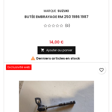
MARQUE:
SUZUKI
BUTÉE EMBRAYAGE RM 250 1986 1987
(0)
14,00 €
Ajouter au panier


Derniers articles en stock
Exclusivité web
favorite_border