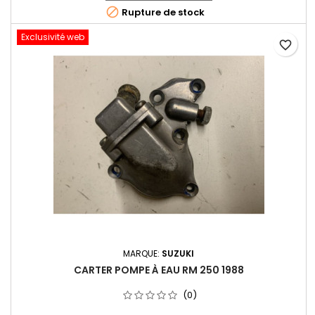

Rupture de stock
Exclusivité web
favorite_border
MARQUE:
SUZUKI
CARTER POMPE À EAU RM 250 1988
(0)