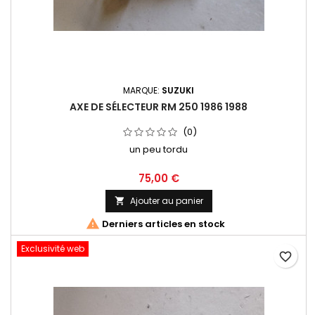
MARQUE:
SUZUKI
AXE DE SÉLECTEUR RM 250 1986 1988
(0)
un peu tordu
75,00 €
Ajouter au panier


Derniers articles en stock
Exclusivité web
favorite_border