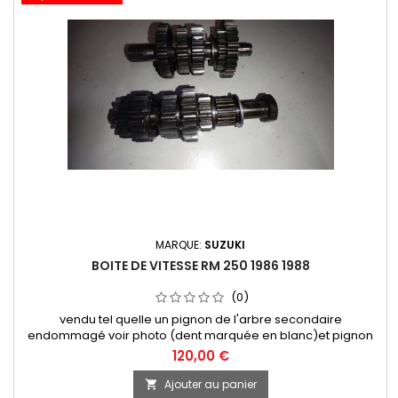
MARQUE:
SUZUKI
BOITE DE VITESSE RM 250 1986 1988
(0)
vendu tel quelle un pignon de l'arbre secondaire
endommagé voir photo (dent marquée en blanc)et pignon
de 2 de l'arbre primaire dent légèrement marquée
120,00 €
Ajouter au panier
