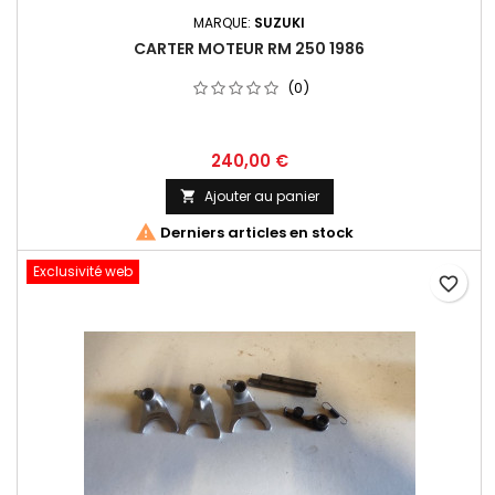
MARQUE:
SUZUKI
CARTER MOTEUR RM 250 1986
(0)
240,00 €
Ajouter au panier


Derniers articles en stock
Exclusivité web
favorite_border