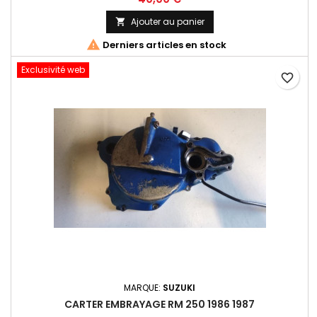
Ajouter au panier


Derniers articles en stock
Exclusivité web
favorite_border
MARQUE:
SUZUKI
CARTER EMBRAYAGE RM 250 1986 1987