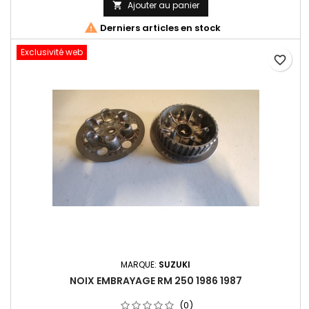
Ajouter au panier


Derniers articles en stock
Exclusivité web
favorite_border
MARQUE:
SUZUKI
NOIX EMBRAYAGE RM 250 1986 1987
(0)