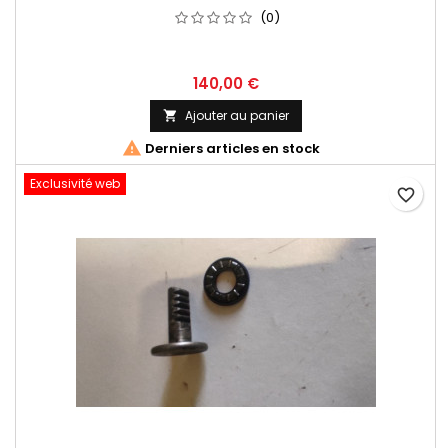
(0)
140,00 €
Ajouter au panier


Derniers articles en stock
Exclusivité web
favorite_border