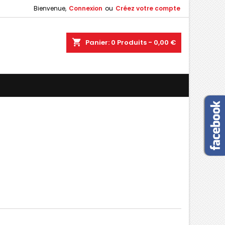
Bienvenue,
Connexion
ou
Créez votre compte
×
×
×
×
shopping_cart
Panier:
0
Produits - 0,00 €
)
n
s