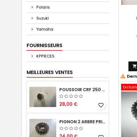
Polaris
Suzuki
Yamaha
FOURNISSEURS
KPPIECES
MEILLEURES VENTES

Derni
Exclusi
POUSSOIR CRF 250 2005 2006
28,00 €
favorite_border
PIGNON 2 ARBRE PRIMAIRE CR 250 1994
24,00 €