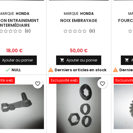
MARQUE:
HONDA
MARQUE:
HONDA
MA
NON ENTRAINEMENT
NOIX EMBRAYAGE
FOURC
INTERMÉDIAIRE
(0)
(0)
18,00 €
50,00 €
Ajouter au panier
Ajouter au panier
A






NULL
Derniers articles en stock
Dernier
vité web
Exclusivité web
Exclusivi
favorite_border
favorite_border