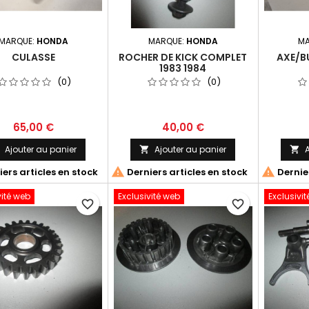
MARQUE:
HONDA
MARQUE:
HONDA
MA
CULASSE
ROCHER DE KICK COMPLET
AXE/B
1983 1984
(0)
(0)
65,00 €
40,00 €
Ajouter au panier
Ajouter au panier
A





ers articles en stock
Derniers articles en stock
Dernier
vité web
Exclusivité web
Exclusivi
favorite_border
favorite_border