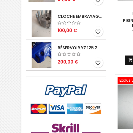
favorite_border
CLOCHE EMBRAYAGE YZ 125 1994 2004
PIG
100,00 €
favorite_border
RÉSERVOIR YZ 125 2002 2004
200,00 €
favorite_border
Exclusi