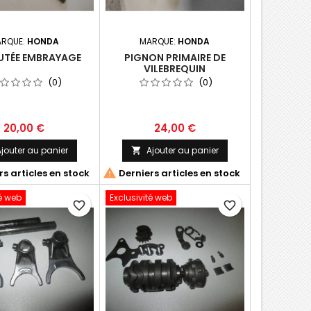
RQUE:
HONDA
MARQUE:
HONDA
UTÉE EMBRAYAGE
PIGNON PRIMAIRE DE
VILEBREQUIN
(0)
(0)
20,00 €
24,00 €
jouter au panier
Ajouter au panier


s articles en stock
Derniers articles en stock
té web
Exclusivité web
favorite_border
favorite_border