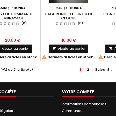
MARQUE:
HONDA
MARQUE:
HONDA
MA
GT DE COMMANDE
CAGE RONDELLE ÉCROU DE
PIGNON
EMBRAYAGE
CLOCHE
(0)
(0)
20,00 €
10,00 €
Ajouter au panier
Ajouter au panier
A





ers articles en stock
Derniers articles en stock
Dernier
1-12 de 21 article(s)
1
2
Suivant

SOCIÉTÉ
VOTRE COMPTE
Informations personnelles
 légales
Commandes