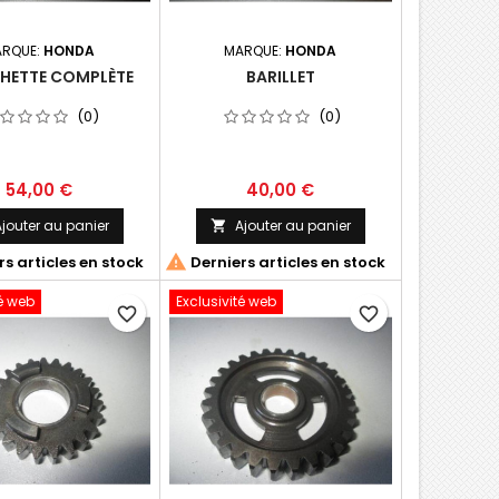
RQUE:
HONDA
MARQUE:
HONDA
HETTE COMPLÈTE
BARILLET
(0)
(0)
54,00 €
40,00 €
jouter au panier
Ajouter au panier


s articles en stock
Derniers articles en stock
té web
Exclusivité web
favorite_border
favorite_border