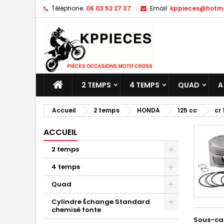
Téléphone:
06 03 52 27 37
Email:
kppieces@hotmai
M
(
C
C
add_circle_outline
((
Vo
No
d'e
2 TEMPS
4 TEMPS
QUAD
A
Accueil
2 temps
HONDA
125 cc
cr 
ACCUEIL
2 temps
4 temps
Quad
Cylindre Échange Standard
chemisé fonte
Sous-ca