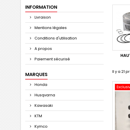
INFORMATION
Livraison
Mentions légales
Conditions d'utilisation
A propos
HAU
Paiement sécurisé
Il y a 21 p
MARQUES
Honda
Exclusi
Husqvarna
Kawasaki
KTM
Kymco