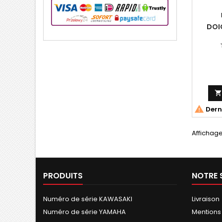
DOI

Derni
Affichage 
PRODUITS
NOTRE 
Numéro de série KAWASAKI
Livraison
Numéro de série YAMAHA
Mentions