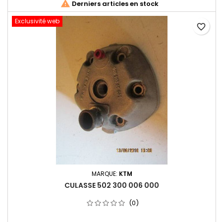

Derniers articles en stock
Exclusivité web
favorite_border
MARQUE:
KTM
CULASSE 502 300 006 000
(0)