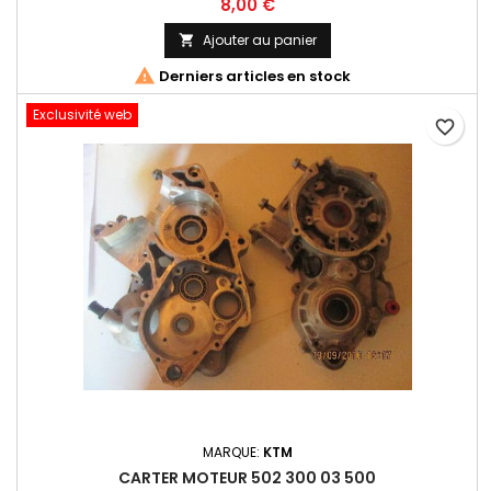
8,00 €
Ajouter au panier


Derniers articles en stock
Exclusivité web
favorite_border
MARQUE:
KTM
CARTER MOTEUR 502 300 03 500