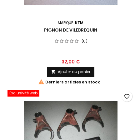
MARQUE:
KTM
PIGNON DE VILEBREQUIN
(0)
32,00 €
Ajouter au panier


Derniers articles en stock
Exclusivité web
favorite_border