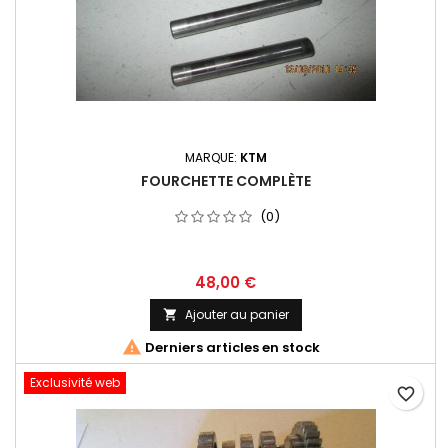
MARQUE:
KTM
FOURCHETTE COMPLÈTE
(0)
48,00 €
Ajouter au panier


Derniers articles en stock
Exclusivité web
favorite_border