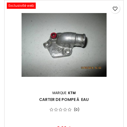
Exclusivité web
favorite_border
MARQUE:
KTM
CARTER DE POMPE À EAU
(0)