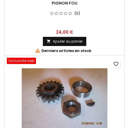
PIGNON FOU
(0)
24,00 €
Ajouter au panier


Derniers articles en stock
Exclusivité web
favorite_border