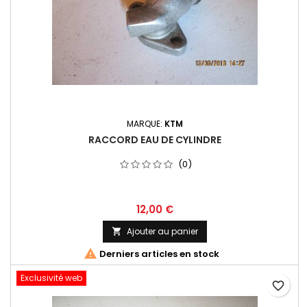
MARQUE:
KTM
RACCORD EAU DE CYLINDRE
(0)
12,00 €
Ajouter au panier


Derniers articles en stock
Exclusivité web
favorite_border