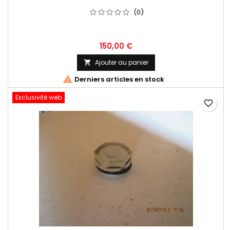
(0)
150,00 €
Ajouter au panier


Derniers articles en stock
Exclusivité web
favorite_border