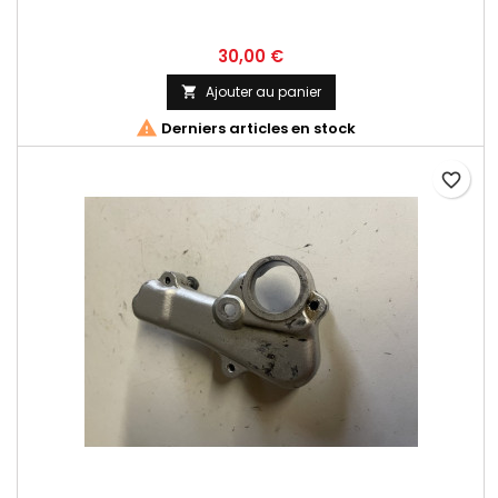
30,00 €
Ajouter au panier


Derniers articles en stock
favorite_border