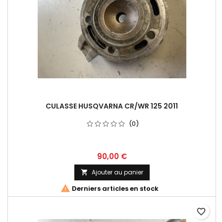
CULASSE HUSQVARNA CR/WR 125 2011
(0)
90,00 €
Ajouter au panier


Derniers articles en stock
favorite_border