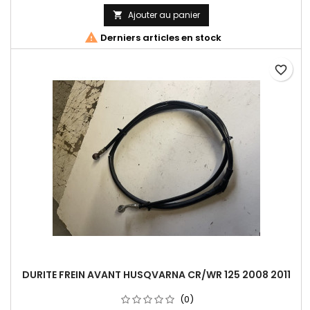
Ajouter au panier


Derniers articles en stock
favorite_border
DURITE FREIN AVANT HUSQVARNA CR/WR 125 2008 2011
(0)