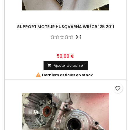
SUPPORT MOTEUR HUSQVARNA WR/CR 125 2011
(0)
50,00 €
Ajouter au panier


Derniers articles en stock
favorite_border