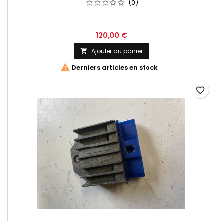
(0)
120,00 €
Ajouter au panier


Derniers articles en stock
favorite_border