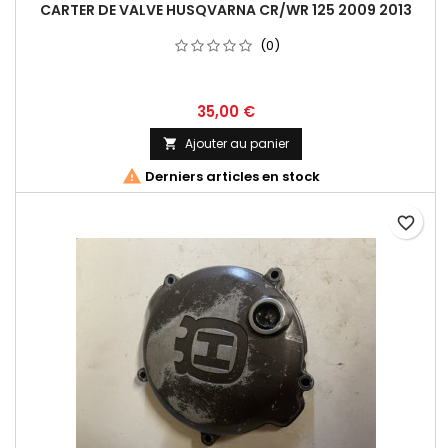
CARTER DE VALVE HUSQVARNA CR/WR 125 2009 2013
(0)
35,00 €
Ajouter au panier


Derniers articles en stock
favorite_border