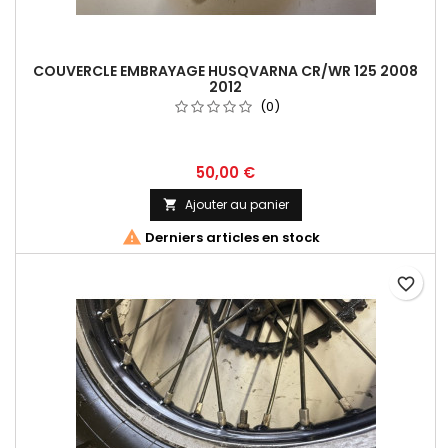
COUVERCLE EMBRAYAGE HUSQVARNA CR/WR 125 2008
2012
(0)
50,00 €
Ajouter au panier


Derniers articles en stock
favorite_border