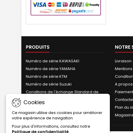
PRODUITS
NOTRE 
Numéro de série KAWASAKI
Livraison
Numéro de série YAMAHA
Mentions
Numéro de série KTM
Conditions
Numéro de série Suzuki
A propos
Conditions de l'échange Standard de
Paiement
Cylindre
Contact
Cookies
Plan du s
Ce magasin utilise des cookies pour améliorer
Magasin
votre expérience de navigation.
Pour plus d'informations, consultez notre
Politique de confidentialité
.