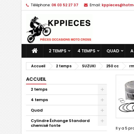
Téléphone:
06 03 52 27 37
Email:
kppieces@hotmai
M
(
C
C
add_circle_outline
((
Vo
No
d'e
2 TEMPS
4 TEMPS
QUAD
A
Accueil
2 temps
SUZUKI
250 cc
rm
ACCUEIL
2 temps
4 temps
Quad
Cylindre Échange Standard
chemisé fonte
Il y a 5 pr