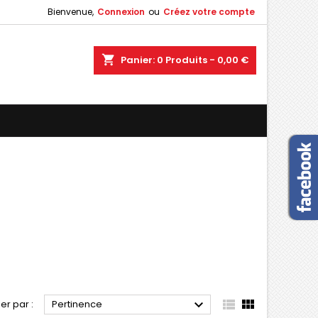
Bienvenue,
Connexion
ou
Créez votre compte
×
×
×
×
shopping_cart
Panier:
0
Produits - 0,00 €
)
n
s



ier par :
Pertinence