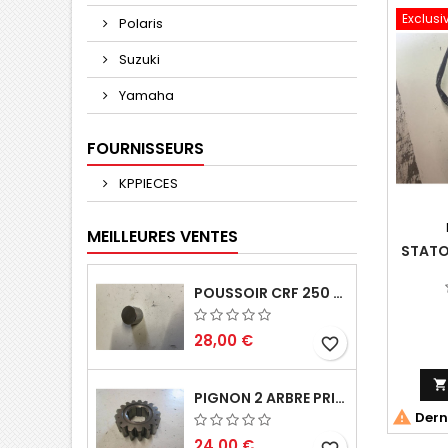
Exclusi
Polaris
Suzuki
Yamaha
FOURNISSEURS
KPPIECES
MEILLEURES VENTES
STATO
POUSSOIR CRF 250 2005 2006
28,00 €
favorite_border
PIGNON 2 ARBRE PRIMAIRE CR 250 1994

Derni
24,00 €