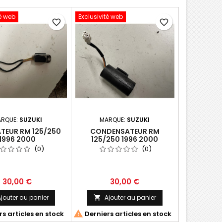
té web
Exclusivité web
favorite_border
favorite_border
RQUE:
SUZUKI
MARQUE:
SUZUKI
TEUR RM 125/250
CONDENSATEUR RM
1996 2000
125/250 1996 2000
(0)
(0)
30,00 €
30,00 €
jouter au panier
Ajouter au panier


s articles en stock
Derniers articles en stock