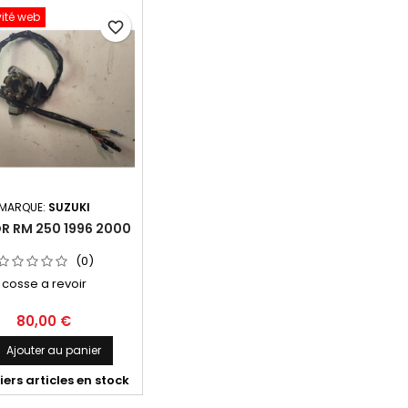
vité web
favorite_border
MARQUE:
SUZUKI
R RM 250 1996 2000
(0)
cosse a revoir
80,00 €
Ajouter au panier

ers articles en stock