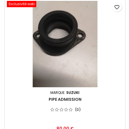
Exclusivité web
favorite_border
MARQUE:
SUZUKI
PIPE ADMISSION
(0)
80,00 €