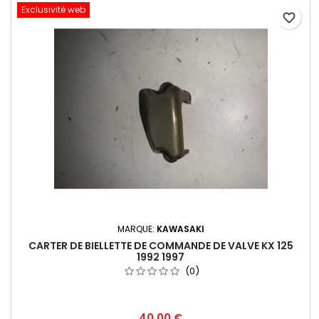
Exclusivité web
favorite_border
MARQUE:
KAWASAKI
CARTER DE BIELLETTE DE COMMANDE DE VALVE KX 125
1992 1997
(0)
40,00 €