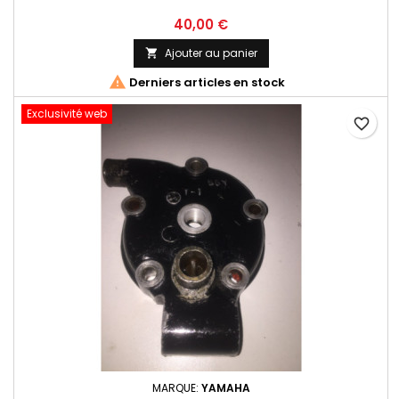
40,00 €
Ajouter au panier


Derniers articles en stock
Exclusivité web
favorite_border
MARQUE:
YAMAHA