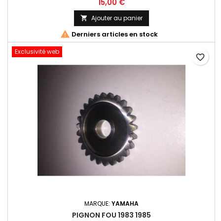
15,00 €
Ajouter au panier


Derniers articles en stock
Exclusivité web
favorite_border
MARQUE:
YAMAHA
PIGNON FOU 1983 1985