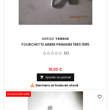
MARQUE:
YAMAHA
FOURCHETTE ARBRE PRIMAIRE 1983 1985
(0)
16,00 €
Ajouter au panier


Derniers articles en stock
Exclusivité web
favorite_border