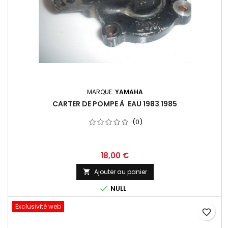
MARQUE:
YAMAHA
CARTER DE POMPE À EAU 1983 1985
(0)
18,00 €
Ajouter au panier


NULL
Exclusivité web
favorite_border