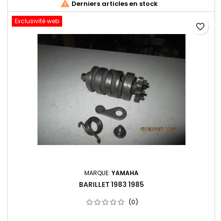

Derniers articles en stock
Exclusivité web
favorite_border
MARQUE:
YAMAHA
BARILLET 1983 1985
(0)