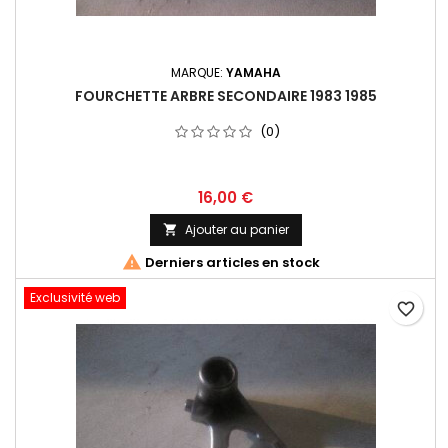
MARQUE:
YAMAHA
FOURCHETTE ARBRE SECONDAIRE 1983 1985
(0)
16,00 €
Ajouter au panier


Derniers articles en stock
Exclusivité web
favorite_border