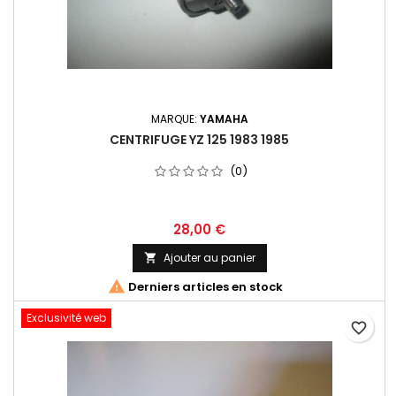
MARQUE:
YAMAHA
CENTRIFUGE YZ 125 1983 1985
(0)
28,00 €
Ajouter au panier


Derniers articles en stock
Exclusivité web
favorite_border