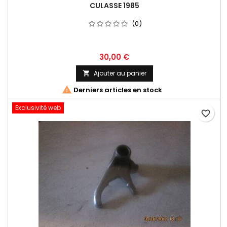
CULASSE 1985
(0)
30,00 €
Ajouter au panier


Derniers articles en stock
Exclusivité web
favorite_border