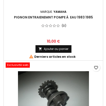
MARQUE:
YAMAHA
PIGNON ENTRAIENEMNT POMPE À EAU 1983 1985
(0)
10,00 €
Ajouter au panier


Derniers articles en stock
Exclusivité web
favorite_border