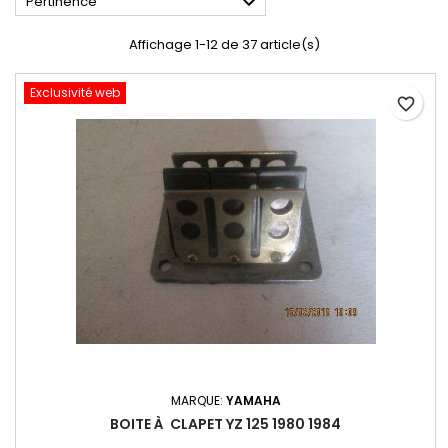

Pertinence
Affichage 1-12 de 37 article(s)
Exclusivité web
favorite_border
MARQUE:
YAMAHA
BOITE À CLAPET YZ 125 1980 1984