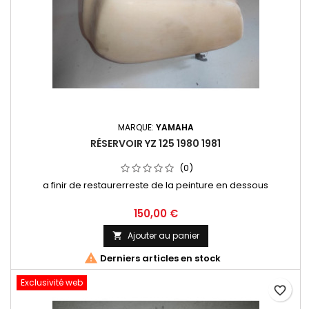
MARQUE:
YAMAHA
RÉSERVOIR YZ 125 1980 1981
(0)
a finir de restaurerreste de la peinture en dessous
150,00 €
Ajouter au panier


Derniers articles en stock
Exclusivité web
favorite_border