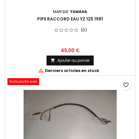
MARQUE:
YAMAHA
PIPE RACCORD EAU YZ 125 1981
(0)
45,00 €
Ajouter au panier


Derniers articles en stock
Exclusivité web
favorite_border