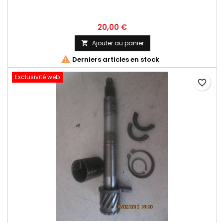
20,00 €
Ajouter au panier


Derniers articles en stock
Exclusivité web
favorite_border