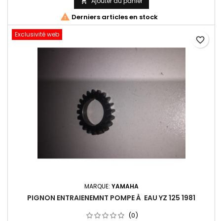
Ajouter au panier


Derniers articles en stock
Exclusivité web
favorite_border
MARQUE:
YAMAHA
PIGNON ENTRAIENEMNT POMPE À EAU YZ 125 1981
(0)