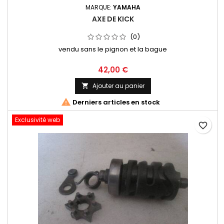
MARQUE:
YAMAHA
AXE DE KICK
(0)
vendu sans le pignon et la bague
42,00 €
Ajouter au panier


Derniers articles en stock
Exclusivité web
favorite_border