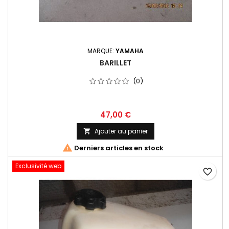
MARQUE:
YAMAHA
BARILLET
(0)
47,00 €
Ajouter au panier


Derniers articles en stock
Exclusivité web
favorite_border