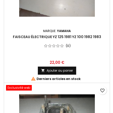
MARQUE:
YAMAHA
FAISCEAU ÉLECTRIQUE YZ 125 1981 YZ 100 1982 1983
(0)
22,00 €
Ajouter au panier


Derniers articles en stock
Exclusivité web
favorite_border