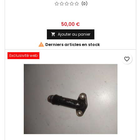
(0)
50,00 €
Ajouter au panier


Derniers articles en stock
Exclusivité web
favorite_border