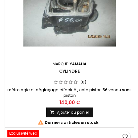
MARQUE:
YAMAHA
CYLINDRE
(0)
métrologie et déglaçage effectué , cote piston 56 vendu sans
piston
140,00 €
Ajouter au panier


Derniers articles en stock
Exclusivité web
favorite_border