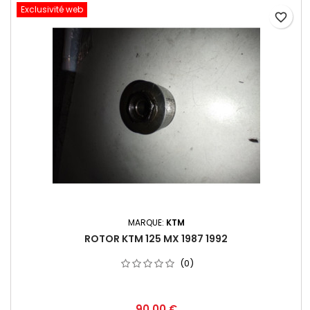
Exclusivité web
favorite_border
MARQUE:
KTM
ROTOR KTM 125 MX 1987 1992
(0)
90,00 €