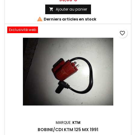
Ajouter au panier


Derniers articles en stock
Exclusivité web
favorite_border
MARQUE:
KTM
BOBINE/CDI KTM 125 MX 1991