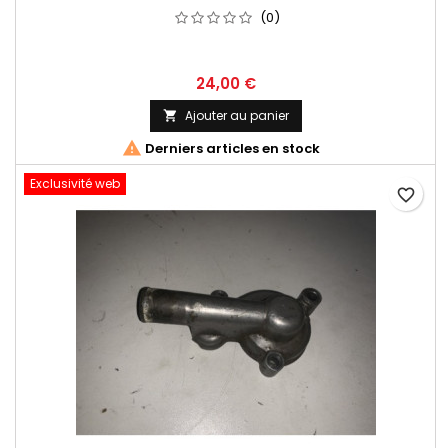
(0)
24,00 €
Ajouter au panier


Derniers articles en stock
Exclusivité web
favorite_border