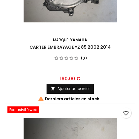
MARQUE:
YAMAHA
CARTER EMBRAYAGE YZ 85 2002 2014
(0)
160,00 €
Ajouter au panier


Derniers articles en stock
Exclusivité web
favorite_border