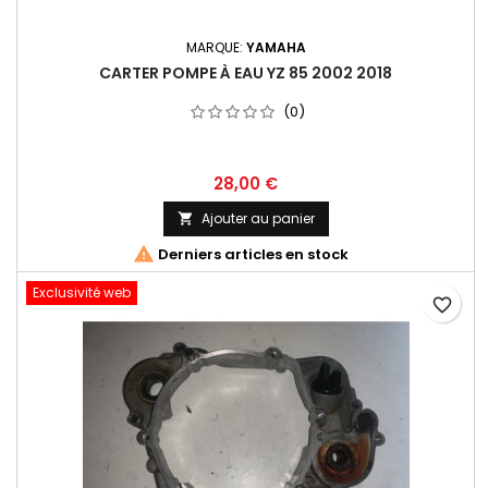
MARQUE:
YAMAHA
CARTER POMPE À EAU YZ 85 2002 2018
(0)
28,00 €
Ajouter au panier


Derniers articles en stock
Exclusivité web
favorite_border