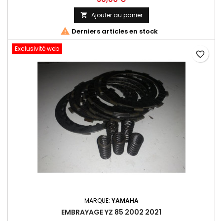
Ajouter au panier


Derniers articles en stock
Exclusivité web
favorite_border
MARQUE:
YAMAHA
EMBRAYAGE YZ 85 2002 2021