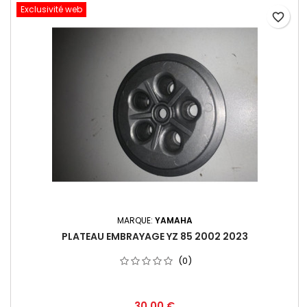
Exclusivité web
favorite_border
MARQUE:
YAMAHA
PLATEAU EMBRAYAGE YZ 85 2002 2023
(0)
30,00 €