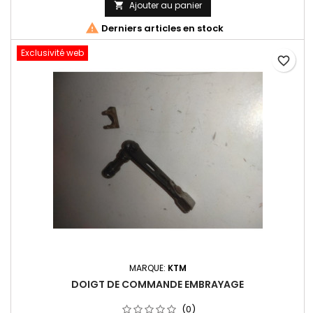
Ajouter au panier


Derniers articles en stock
Exclusivité web
favorite_border
MARQUE:
KTM
DOIGT DE COMMANDE EMBRAYAGE
(0)