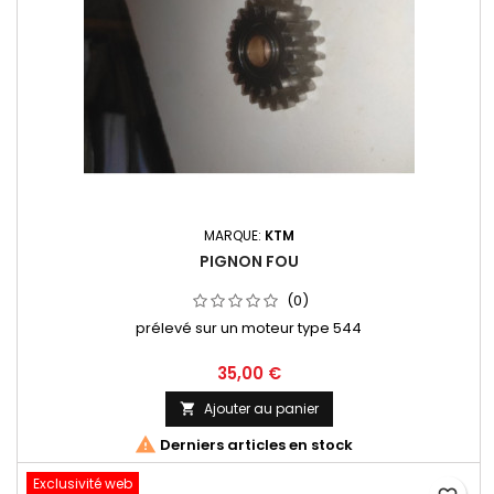
MARQUE:
KTM
PIGNON FOU
(0)
prélevé sur un moteur type 544
35,00 €
Ajouter au panier


Derniers articles en stock
Exclusivité web