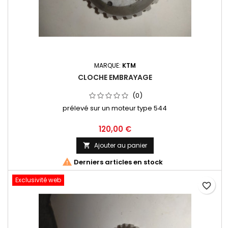
MARQUE:
KTM
CLOCHE EMBRAYAGE
(0)
prélevé sur un moteur type 544
120,00 €
Ajouter au panier


Derniers articles en stock
Exclusivité web
favorite_border