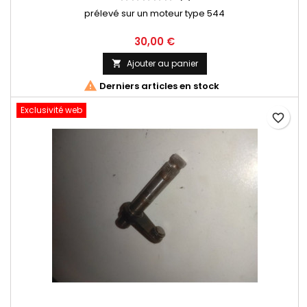
prélevé sur un moteur type 544
30,00 €
Ajouter au panier


Derniers articles en stock
Exclusivité web
favorite_border