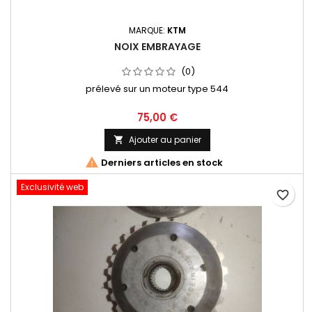
MARQUE:
KTM
NOIX EMBRAYAGE
(0)
prélevé sur un moteur type 544
75,00 €
Ajouter au panier


Derniers articles en stock
Exclusivité web
favorite_border