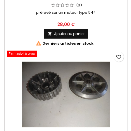
(0)
prélevé sur un moteur type 544
28,00 €
Ajouter au panier


Derniers articles en stock
Exclusivité web
favorite_border