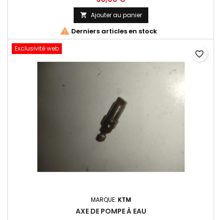
Ajouter au panier


Derniers articles en stock
Exclusivité web
favorite_border
MARQUE:
KTM
AXE DE POMPE À EAU