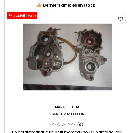

Derniers articles en stock
Exclusivité web
favorite_border
MARQUE:
KTM
CARTER MOTEUR
(0)
un défaut manque un petit morceau sous un filetage voir