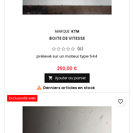
MARQUE:
KTM
BOITE DE VITESSE
(0)
prélevé sur un moteur type 544
250,00 €
Ajouter au panier


Derniers articles en stock
Exclusivité web
favorite_border