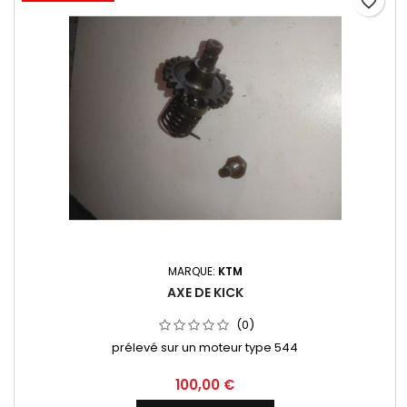
favorite_border
MARQUE:
KTM
AXE DE KICK
(0)
prélevé sur un moteur type 544
100,00 €