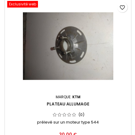
Exclusivité web
favorite_border
MARQUE:
KTM
PLATEAU ALLUMAGE
(0)
prélevé sur un moteur type 544
30,00 €