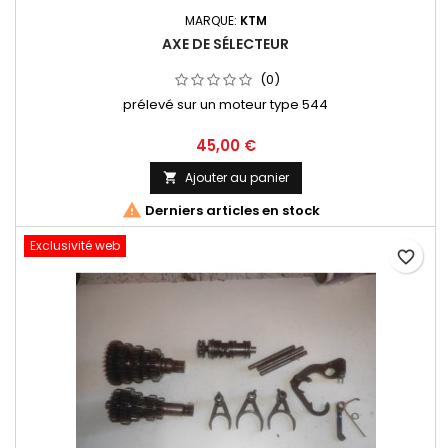
MARQUE:
KTM
AXE DE SÉLECTEUR
(0)
prélevé sur un moteur type 544
45,00 €
Ajouter au panier


Derniers articles en stock
Exclusivité web
favorite_border