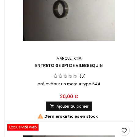
MARQUE:
KTM
ENTRETOISE SPI DE VILEBREQUIN
(0)
prélevé sur un moteur type 544
20,00 €
Ajouter au panier


Derniers articles en stock
Exclusivité web
favorite_border