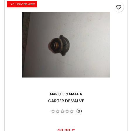
Exclusivité web
favorite_border
MARQUE:
YAMAHA
CARTER DE VALVE
(0)
40,00 €