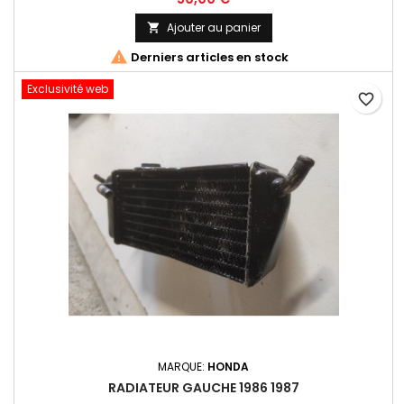
Ajouter au panier


Derniers articles en stock
Exclusivité web
favorite_border
MARQUE:
HONDA
RADIATEUR GAUCHE 1986 1987