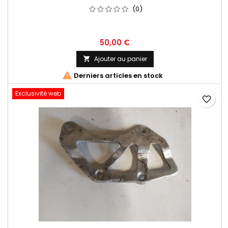
(0)
50,00 €
Ajouter au panier


Derniers articles en stock
Exclusivité web
favorite_border