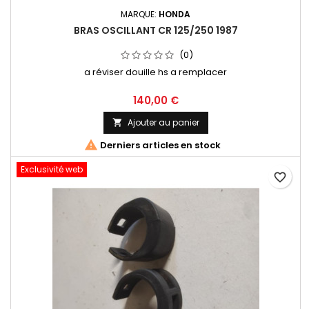
MARQUE:
HONDA
BRAS OSCILLANT CR 125/250 1987
(0)
a réviser douille hs a remplacer
140,00 €
Ajouter au panier


Derniers articles en stock
Exclusivité web
favorite_border