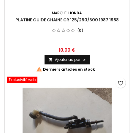
MARQUE:
HONDA
PLATINE GUIDE CHAINE CR 125/250/500 1987 1988
(0)
10,00 €
Ajouter au panier


Derniers articles en stock
Exclusivité web
favorite_border