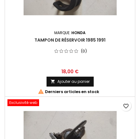
MARQUE:
HONDA
TAMPON DE RÉSERVOIR 1985 1991
(0)
18,00 €
Ajouter au panier


Derniers articles en stock
Exclusivité web
favorite_border