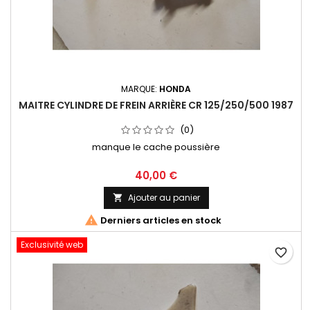
MARQUE:
HONDA
MAITRE CYLINDRE DE FREIN ARRIÈRE CR 125/250/500 1987
(0)
manque le cache poussière
40,00 €
Ajouter au panier


Derniers articles en stock
Exclusivité web
favorite_border