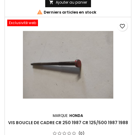
Ajouter au panier


Derniers articles en stock
Exclusivité web
favorite_border
MARQUE:
HONDA
VIS BOUCLE DE CADRE CR 250 1987 CR 125/500 1987 1988
(0)