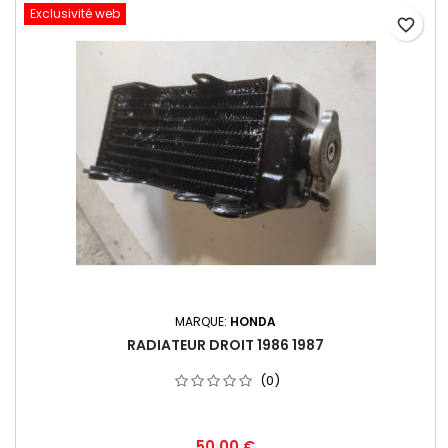
Exclusivité web
favorite_border
MARQUE:
HONDA
RADIATEUR DROIT 1986 1987
(0)
50,00 €