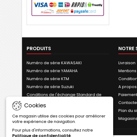
PRODUITS
NOTRE 
Numéro de série KAWASAKI
Livraison
Numéro de série YAMAHA
Mentions
Numéro de série KTM
Conditions
Numéro de série Suzuki
A propos
Conditions de l'échange Standard de
Paiement
Cylindre
Contact
Cookies
Plan du s
Ce magasin utilise des cookies pour améliorer
Magasin
votre expérience de navigation.
Pour plus d'informations, consultez notre
Politique de confidentialité
.