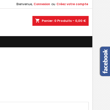
Bienvenue,
Connexion
ou
Créez votre compte
×
×
×
×
shopping_cart
Panier:
0
Produits - 0,00 €
)
n
s