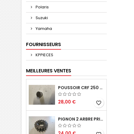
Polaris
Suzuki
Yamaha
FOURNISSEURS
KPPIECES
MEILLEURES VENTES
POUSSOIR CRF 250 2005 2006
28,00 €
favorite_border
PIGNON 2 ARBRE PRIMAIRE CR 250 1994
24,00 €