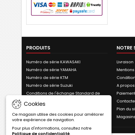
PRODUITS
NOTRE 
Numéro de série KAWASAKI
Livraison
Numéro de série YAMAHA
Mentions
Numéro de série KTM
Conditions
Numéro de série Suzuki
A propos
Conditions de l'échange Standard de
Paiement
Cylindre
Contact
Cookies
Plan du s
Ce magasin utilise des cookies pour améliorer
Magasin
votre expérience de navigation.
Pour plus d'informations, consultez notre
Politique de confidentialité
.