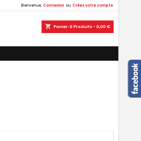
Bienvenue,
Connexion
ou
Créez votre compte
×
×
×
×
shopping_cart
Panier:
0
Produits - 0,00 €
)
n
s