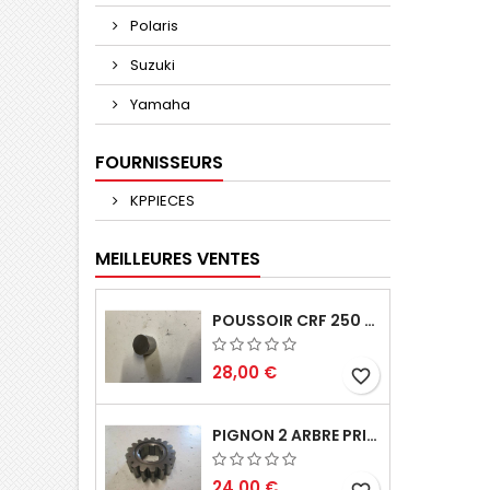
Polaris
Suzuki
Yamaha
FOURNISSEURS
KPPIECES
MEILLEURES VENTES
POUSSOIR CRF 250 2005 2006
28,00 €
favorite_border
PIGNON 2 ARBRE PRIMAIRE CR 250 1994
24,00 €