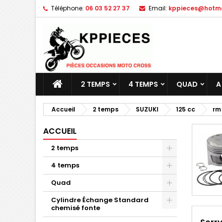
Téléphone:
06 03 52 27 37
Email:
kppieces@hotmai
M
(
C
C
add_circle_outline
((
Vo
No
d'e
2 TEMPS
4 TEMPS
QUAD
A
Accueil
2 temps
SUZUKI
125 cc
rm
ACCUEIL
2 temps
4 temps
Quad
Cylindre Échange Standard
chemisé fonte