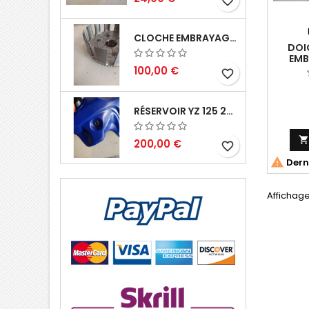
favorite_border
CLOCHE EMBRAYAGE YZ 125 1994 2004
DOI
EMB
100,00 €
favorite_border
RÉSERVOIR YZ 125 2002 2004
200,00 €
favorite_border

Derni
Affichage