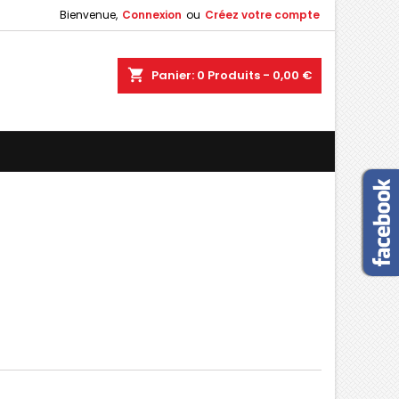
Bienvenue,
Connexion
ou
Créez votre compte
×
×
×
×
shopping_cart
Panier:
0
Produits - 0,00 €
)
n
s