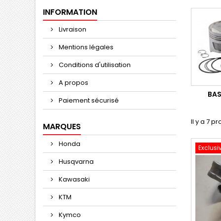
INFORMATION
Livraison
Mentions légales
Conditions d'utilisation
A propos
BAS
Paiement sécurisé
Il y a 7 pr
MARQUES
Honda
Exclusi
Husqvarna
Kawasaki
KTM
Kymco