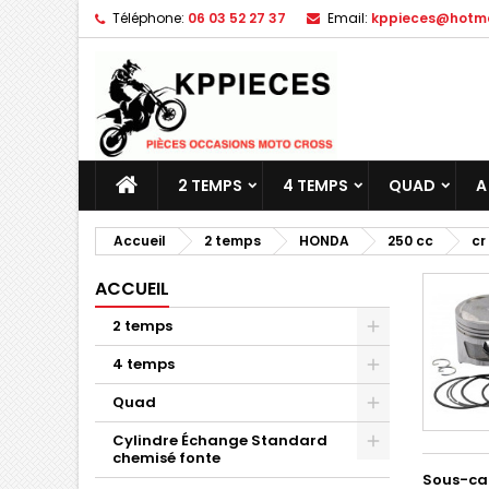
Téléphone:
06 03 52 27 37
Email:
kppieces@hotmai
M
(
C
C
add_circle_outline
((
Vo
No
d'e
2 TEMPS
4 TEMPS
QUAD
A
Accueil
2 temps
HONDA
250 cc
cr
ACCUEIL
2 temps
4 temps
Quad
Cylindre Échange Standard
chemisé fonte
Sous-ca