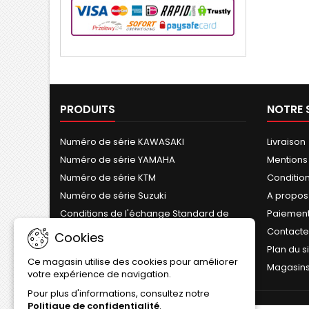
PRODUITS
NOTRE 
Numéro de série KAWASAKI
Livraison
Numéro de série YAMAHA
Mentions
Numéro de série KTM
Conditions
Numéro de série Suzuki
A propos
Conditions de l'échange Standard de
Paiement
Cylindre
Contact
Cookies
Plan du s
Ce magasin utilise des cookies pour améliorer
Magasin
votre expérience de navigation.
Pour plus d'informations, consultez notre
Politique de confidentialité
.