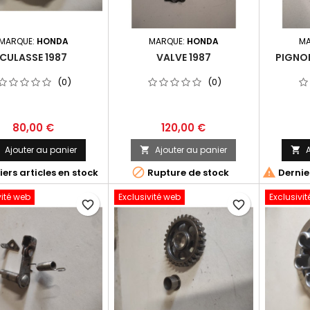
MARQUE:
HONDA
MARQUE:
HONDA
MA
CULASSE 1987
VALVE 1987
PIGNON
(0)
(0)
80,00 €
120,00 €
Ajouter au panier
Ajouter au panier
A





ers articles en stock
Rupture de stock
Dernier
vité web
Exclusivité web
Exclusivi
favorite_border
favorite_border