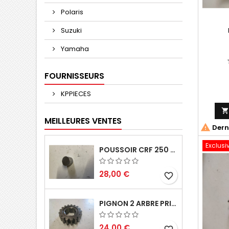
Polaris
Suzuki
Yamaha
FOURNISSEURS
KPPIECES
MEILLEURES VENTES

Derni
Exclusi
POUSSOIR CRF 250 2005 2006
28,00 €
favorite_border
PIGNON 2 ARBRE PRIMAIRE CR 250 1994
24,00 €