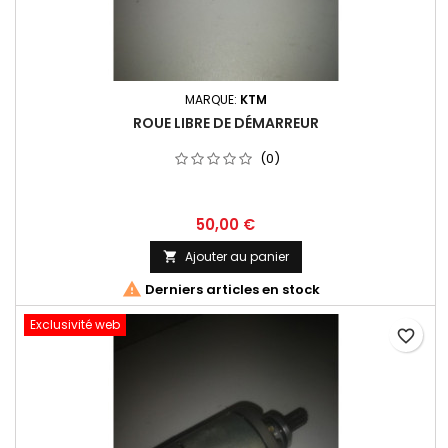
MARQUE:
KTM
ROUE LIBRE DE DÉMARREUR
(0)
50,00 €
Ajouter au panier


Derniers articles en stock
Exclusivité web
favorite_border