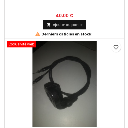
40,00 €
Ajouter au panier


Derniers articles en stock
Exclusivité web
favorite_border