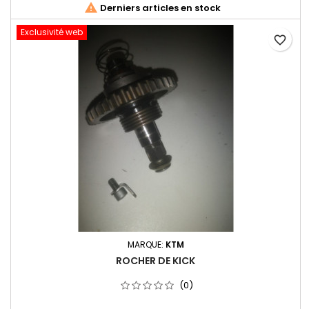

Derniers articles en stock
Exclusivité web
favorite_border
MARQUE:
KTM
ROCHER DE KICK
(0)