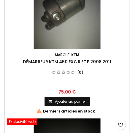
MARQUE:
KTM
DÉMARREUR KTM 450 EXC R ET F 2008 2011
(0)
75,00 €
Ajouter au panier


Derniers articles en stock
Exclusivité web
favorite_border