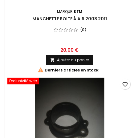
MARQUE:
KTM
MANCHETTE BOITE À AIR 2008 2011
(0)
20,00 €
Ajouter au panier


Derniers articles en stock
Exclusivité web
favorite_border