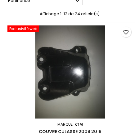

Pertinence
Affichage 1-12 de 24 article(s)
Exclusivité web
favorite_border
MARQUE:
KTM
COUVRE CULASSE 2008 2016