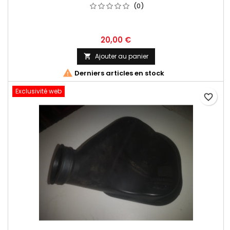
(0)
20,00 €
Ajouter au panier


Derniers articles en stock
Exclusivité web
favorite_border