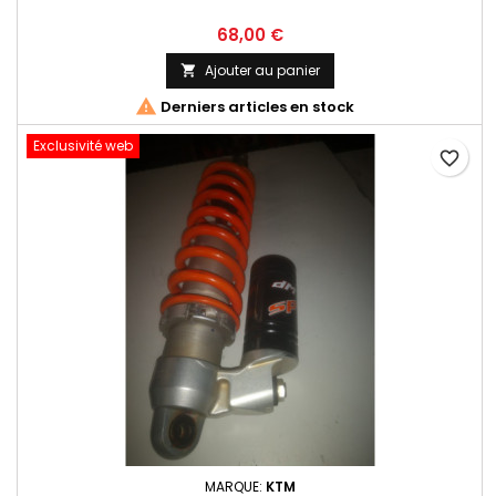
68,00 €
Ajouter au panier


Derniers articles en stock
Exclusivité web
favorite_border
MARQUE:
KTM