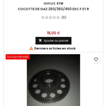
MARQUE:
KTM
COCOTTE DE GAZ 250/350/450 EXC F ET R
(0)
18,00 €
Ajouter au panier


Derniers articles en stock
Exclusivité web
favorite_border