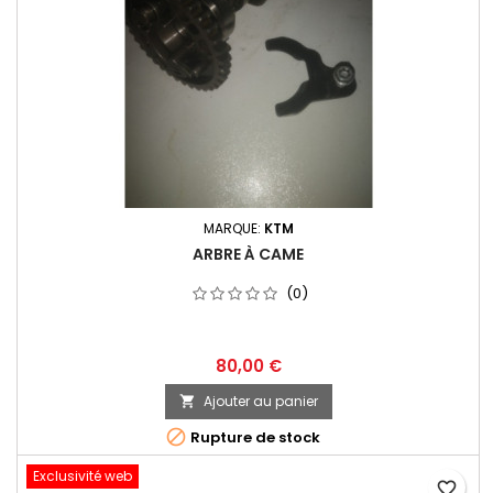
MARQUE:
KTM
ARBRE À CAME
(0)
80,00 €
Ajouter au panier


Rupture de stock
Exclusivité web
favorite_border