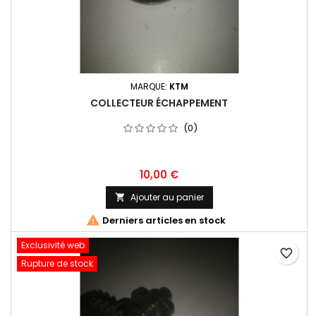
MARQUE:
KTM
COLLECTEUR ÉCHAPPEMENT
(0)
10,00 €
Ajouter au panier


Derniers articles en stock
Exclusivité web
favorite_border
Rupture de stock