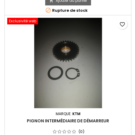
Ajouter au panier


Rupture de stock
Exclusivité web
favorite_border
MARQUE:
KTM
PIGNON INTERMÉDIAIRE DE DÉMARREUR
(0)