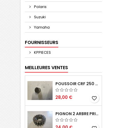
Polaris
Suzuki
Yamaha
FOURNISSEURS
KPPIECES
MEILLEURES VENTES
POUSSOIR CRF 250 2005 2006
28,00 €
favorite_border
PIGNON 2 ARBRE PRIMAIRE CR 250 1994
24,00 €