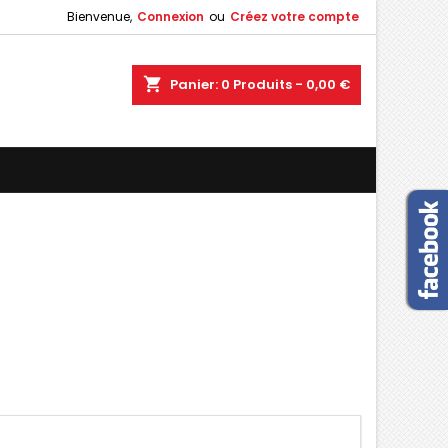
Bienvenue,
Connexion
ou
Créez votre compte
×
×
×
×
shopping_cart
Panier:
0
Produits - 0,00 €
)
n
s