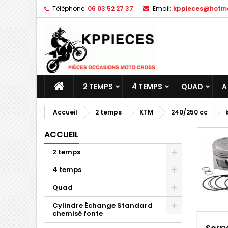
Téléphone:
06 03 52 27 37
Email:
kppieces@hotmai
M
(
C
C
add_circle_outline
((
Vo
No
d'e
2 TEMPS
4 TEMPS
QUAD
A
Accueil
2 temps
KTM
240/250 cc
ACCUEIL
2 temps
4 temps
Quad
Cylindre Échange Standard
chemisé fonte