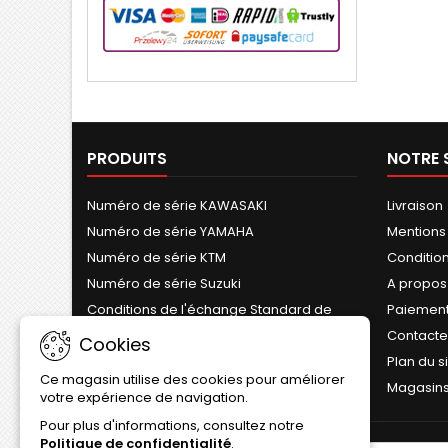
PRODUITS
NOTRE 
Numéro de série KAWASAKI
Livraison
Numéro de série YAMAHA
Mentions
Numéro de série KTM
Conditions
Numéro de série Suzuki
A propos
Conditions de l'échange Standard de
Paiement
Cylindre
Contact
Cookies
Plan du s
Ce magasin utilise des cookies pour améliorer
Magasin
votre expérience de navigation.
Pour plus d'informations, consultez notre
Politique de confidentialité
.