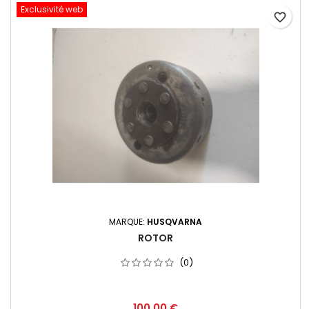
Exclusivité web
favorite_border
MARQUE:
HUSQVARNA
ROTOR
(0)
100,00 €