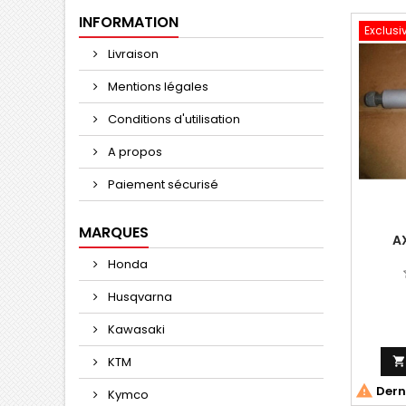
INFORMATION
Exclusi
Livraison
Mentions légales
Conditions d'utilisation
A propos
Paiement sécurisé
MARQUES
A
Honda
Husqvarna
Kawasaki
KTM

Derni
Kymco