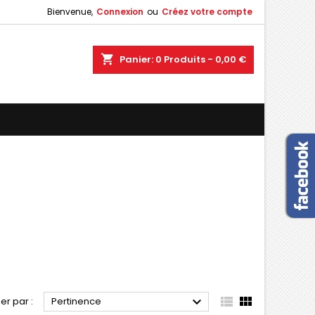
Bienvenue,
Connexion
ou
Créez votre compte
×
×
×
×
shopping_cart
Panier:
0
Produits - 0,00 €
)
n
s



ier par :
Pertinence