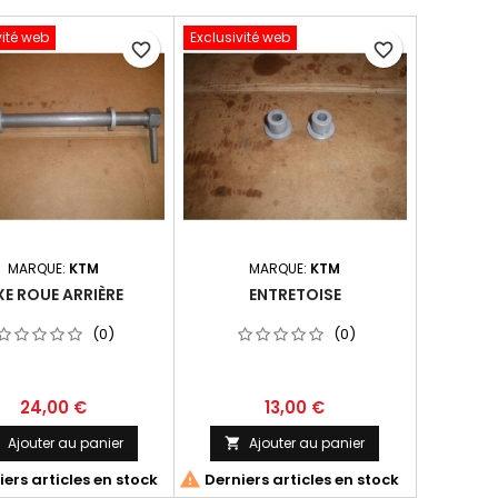
vité web
Exclusivité web
favorite_border
favorite_border
MARQUE:
KTM
MARQUE:
KTM
XE ROUE ARRIÈRE
ENTRETOISE
(0)
(0)
24,00 €
13,00 €
Ajouter au panier
Ajouter au panier



ers articles en stock
Derniers articles en stock