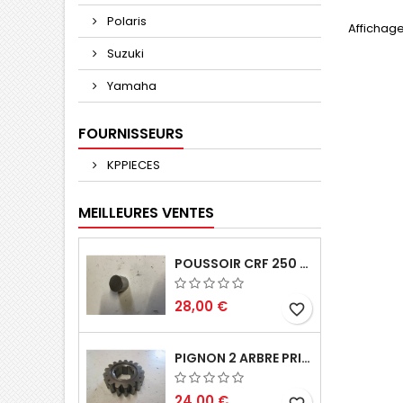
Polaris
Affichage
Suzuki
Yamaha
FOURNISSEURS
KPPIECES
MEILLEURES VENTES
POUSSOIR CRF 250 2005 2006
28,00 €
favorite_border
PIGNON 2 ARBRE PRIMAIRE CR 250 1994
24,00 €