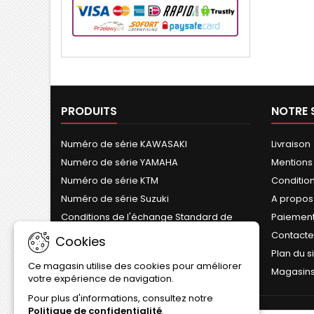
PRODUITS
NOTRE 
Numéro de série KAWASAKI
Livraison
Numéro de série YAMAHA
Mentions
Numéro de série KTM
Conditions
Numéro de série Suzuki
A propos
Conditions de l'échange Standard de
Paiement
Cylindre
Contact
Cookies
Plan du s
Ce magasin utilise des cookies pour améliorer
Magasin
votre expérience de navigation.
Pour plus d'informations, consultez notre
Politique de confidentialité
.