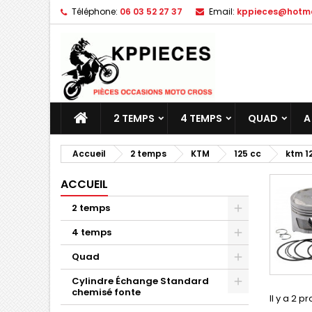
Téléphone:
06 03 52 27 37
Email:
kppieces@hotmai
M
(
C
C
add_circle_outline
((
Vo
No
d'e
2 TEMPS
4 TEMPS
QUAD
A
Accueil
2 temps
KTM
125 cc
ktm 12
ACCUEIL
2 temps
4 temps
Quad
Cylindre Échange Standard
chemisé fonte
Il y a 2 pr