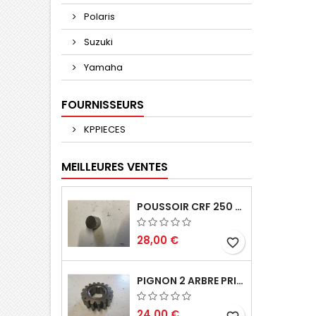
Polaris
Suzuki
Yamaha
FOURNISSEURS
KPPIECES
MEILLEURES VENTES
POUSSOIR CRF 250 2005 2006
28,00 €
favorite_border
PIGNON 2 ARBRE PRIMAIRE CR 250 1994
24,00 €