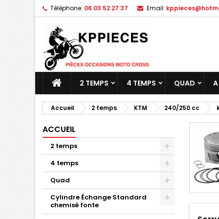
Téléphone:
06 03 52 27 37
Email:
kppieces@hotmai
M
(
C
C
add_circle_outline
((
Vo
No
d'e
2 TEMPS
4 TEMPS
QUAD
A
Accueil
2 temps
KTM
240/250 cc
ACCUEIL
2 temps
4 temps
Quad
Cylindre Échange Standard
chemisé fonte