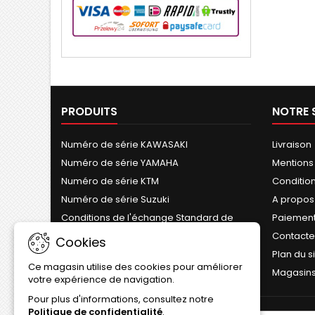
PRODUITS
NOTRE 
Numéro de série KAWASAKI
Livraison
Numéro de série YAMAHA
Mentions
Numéro de série KTM
Conditions
Numéro de série Suzuki
A propos
Conditions de l'échange Standard de
Paiement
Cylindre
Contact
Cookies
Plan du s
Ce magasin utilise des cookies pour améliorer
Magasin
votre expérience de navigation.
Pour plus d'informations, consultez notre
Politique de confidentialité
.