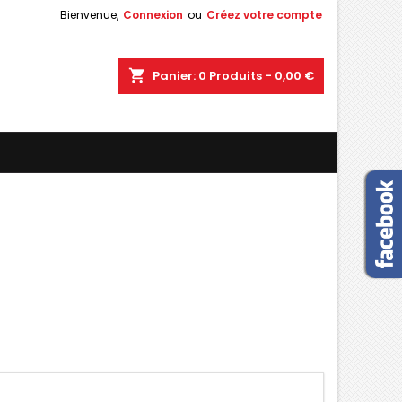
Bienvenue,
Connexion
ou
Créez votre compte
×
×
×
×
shopping_cart
Panier:
0
Produits - 0,00 €
)
n
s