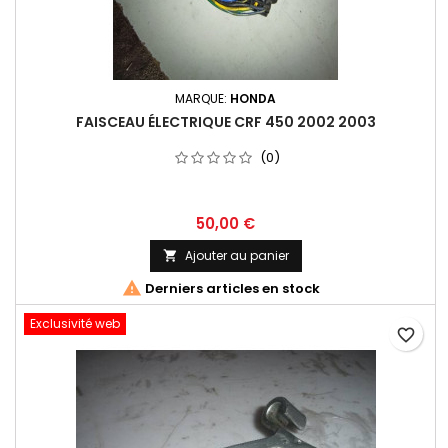
MARQUE:
HONDA
FAISCEAU ÉLECTRIQUE CRF 450 2002 2003
(0)
50,00 €
Ajouter au panier


Derniers articles en stock
Exclusivité web
favorite_border