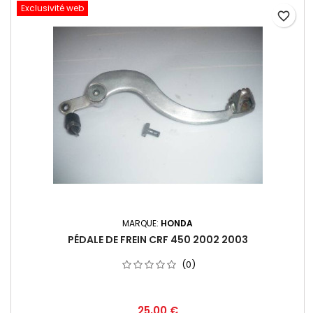
Exclusivité web
favorite_border
MARQUE:
HONDA
PÉDALE DE FREIN CRF 450 2002 2003
(0)
25,00 €