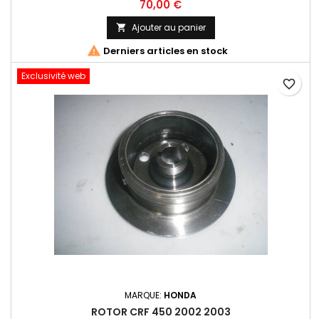
70,00 €
Ajouter au panier


Derniers articles en stock
Exclusivité web
favorite_border
MARQUE:
HONDA
ROTOR CRF 450 2002 2003