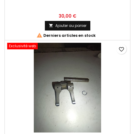
30,00 €
Ajouter au panier


Derniers articles en stock
Exclusivité web
favorite_border