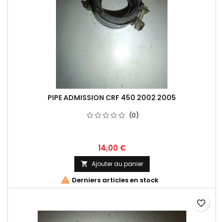
PIPE ADMISSION CRF 450 2002 2005
(0)
14,00 €
Ajouter au panier


Derniers articles en stock
favorite_border