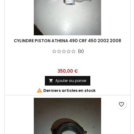
CYLINDRE PISTON ATHENA 490 CRF 450 2002 2008
(0)
350,00 €
Ajouter au panier


Derniers articles en stock
favorite_border