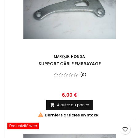
MARQUE:
HONDA
SUPPORT CÂBLE EMBRAYAGE
(0)
6,00 €
Ajouter au panier


Derniers articles en stock
Exclusivité web
favorite_border