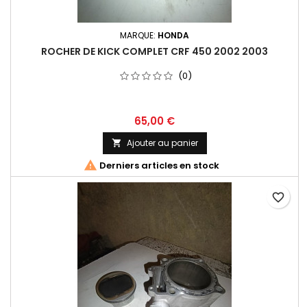
MARQUE:
HONDA
ROCHER DE KICK COMPLET CRF 450 2002 2003
(0)
65,00 €
Ajouter au panier


Derniers articles en stock
favorite_border