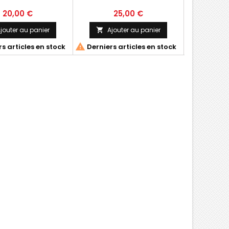
20,00 €
25,00 €
1
jouter au panier
Ajouter au panier
Ajo




s articles en stock
Derniers articles en stock
Derniers 