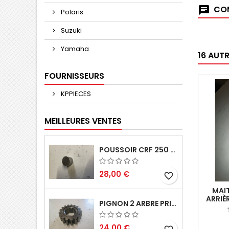
COM
Polaris
Suzuki
Yamaha
16 AUT
FOURNISSEURS
KPPIECES
MEILLEURES VENTES
POUSSOIR CRF 250 2005 2006
28,00 €
favorite_border
MAIT
ARRIÈ
PIGNON 2 ARBRE PRIMAIRE CR 250 1994
CR 250
R 2004
24,00 €