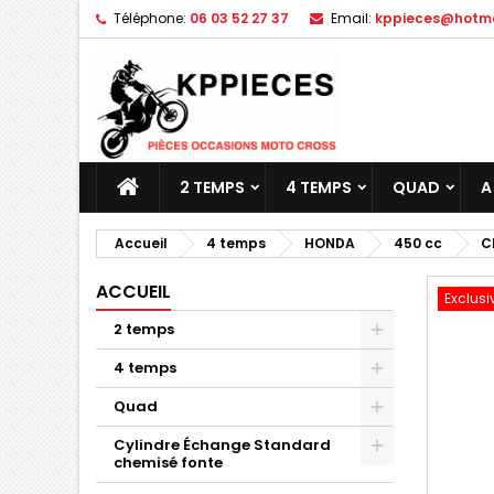
Téléphone:
06 03 52 27 37
Email:
kppieces@hotmai
M
C
C
add_circle_outline
Vo
No
d'e
2 TEMPS
4 TEMPS
QUAD
A
Accueil
4 temps
HONDA
450 cc
C
ACCUEIL
Exclusi
2 temps
4 temps
Quad
Cylindre Échange Standard
chemisé fonte