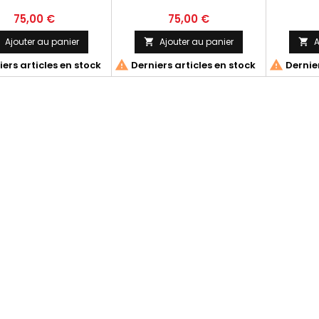
75,00 €
75,00 €
Ajouter au panier
Ajouter au panier
A




ers articles en stock
Derniers articles en stock
Dernier