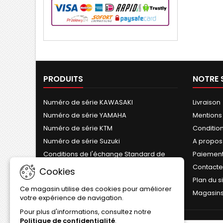
PRODUITS
NOTRE 
Numéro de série KAWASAKI
Livraison
Numéro de série YAMAHA
Mentions
Numéro de série KTM
Conditions
Numéro de série Suzuki
A propos
Conditions de l'échange Standard de
Paiement
Cylindre
Contact
Cookies
Plan du s
Ce magasin utilise des cookies pour améliorer
Magasin
votre expérience de navigation.
Pour plus d'informations, consultez notre
Politique de confidentialité
.