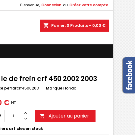
Bienvenue,
Connexion
ou
Créez votre compte
×
×
×
shopping_cart
Panier:
0
Produits - 0,00 €
n
s
e de frein crf 450 2002 2003
ce
pefrarcrf4500203
Marque
Honda
0 €
HT
Ajouter au panier
é

ers articles en stock