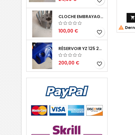
favorite_border
CLOCHE EMBRAYAGE YZ 125 1994 2004


Derni
100,00 €
favorite_border
RÉSERVOIR YZ 125 2002 2004
200,00 €
favorite_border