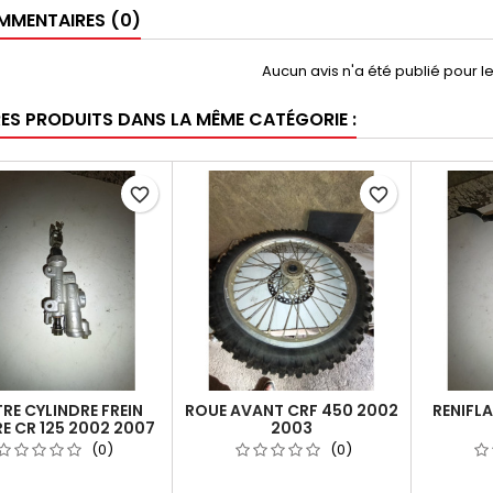
MENTAIRES (0)
Aucun avis n'a été publié pour 
RES PRODUITS DANS LA MÊME CATÉGORIE :
favorite_border
favorite_border
RE CYLINDRE FREIN
ROUE AVANT CRF 450 2002
RENIFL
RE CR 125 2002 2007
2003
 2004 2007 CRF 250
(0)
(0)
 2007 CRF 450 2002
2005