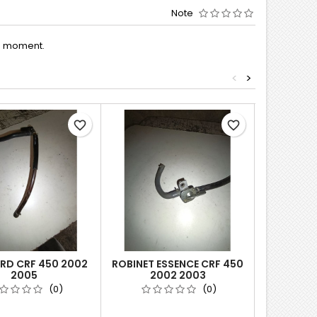
Note
le moment.
<
>
favorite_border
favorite_border
ARD CRF 450 2002
ROBINET ESSENCE CRF 450
ÉTRIER DE
2005
2002 2003
125 2001 
CRF 45
(0)
(0)