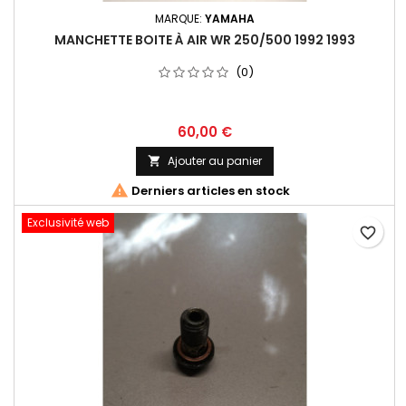
MARQUE:
YAMAHA
MANCHETTE BOITE À AIR WR 250/500 1992 1993
(0)
60,00 €
Ajouter au panier


Derniers articles en stock
Exclusivité web
favorite_border