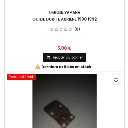
MARQUE:
YAMAHA
GUIDE DURITE ARRIÈRE 1990 1992
(0)
5,00 €
Ajouter au panier


Derniers articles en stock
Exclusivité web
favorite_border