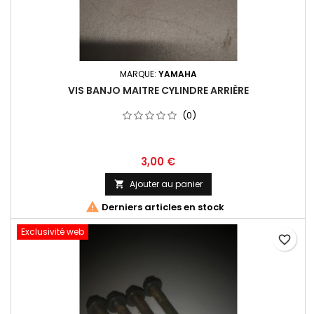
MARQUE:
YAMAHA
VIS BANJO MAITRE CYLINDRE ARRIÈRE
(0)
3,00 €
Ajouter au panier


Derniers articles en stock
Exclusivité web
favorite_border