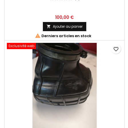
100,00 €
Ajouter au panier


Derniers articles en stock
Exclusivité web
favorite_border