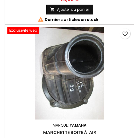
Ajouter au panier


Derniers articles en stock
Exclusivité web
favorite_border
MARQUE:
YAMAHA
MANCHETTE BOITE À AIR