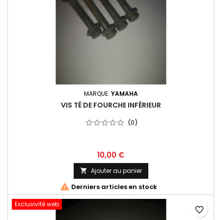
MARQUE:
YAMAHA
VIS TÉ DE FOURCHE INFÉRIEUR
(0)
10,00 €
Ajouter au panier


Derniers articles en stock
Exclusivité web
favorite_border