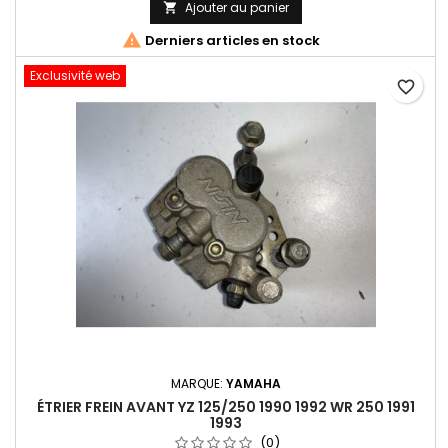
Ajouter au panier


Derniers articles en stock
Exclusivité web
favorite_border
MARQUE:
YAMAHA
ÉTRIER FREIN AVANT YZ 125/250 1990 1992 WR 250 1991
1993
(0)