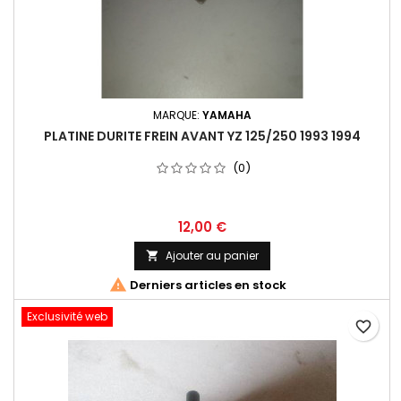
MARQUE:
YAMAHA
PLATINE DURITE FREIN AVANT YZ 125/250 1993 1994
(0)
12,00 €
Ajouter au panier


Derniers articles en stock
Exclusivité web
favorite_border