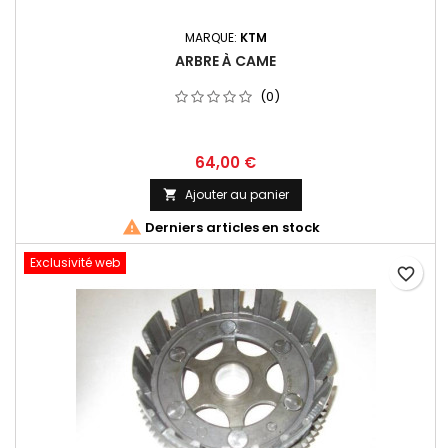
MARQUE:
KTM
ARBRE À CAME
(0)
64,00 €
Ajouter au panier


Derniers articles en stock
Exclusivité web
favorite_border