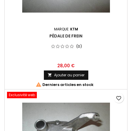
MARQUE:
KTM
PÉDALE DE FREIN
(0)
28,00 €
Ajouter au panier


Derniers articles en stock
Exclusivité web
favorite_border