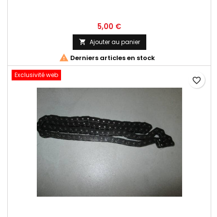
5,00 €
Ajouter au panier


Derniers articles en stock
Exclusivité web
favorite_border