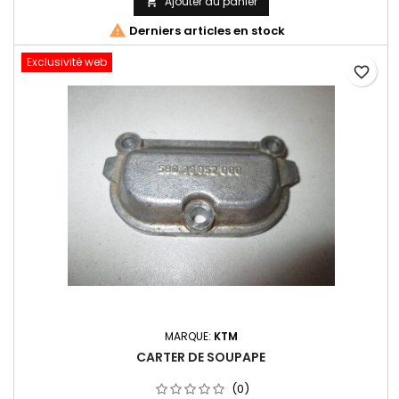
Ajouter au panier


Derniers articles en stock
Exclusivité web
favorite_border
MARQUE:
KTM
CARTER DE SOUPAPE
(0)