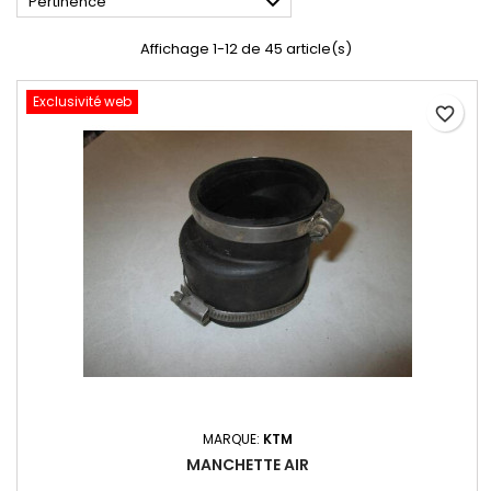

Pertinence
Affichage 1-12 de 45 article(s)
Exclusivité web
favorite_border
MARQUE:
KTM
MANCHETTE AIR