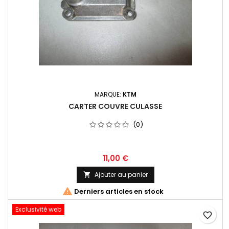
MARQUE:
KTM
CARTER COUVRE CULASSE
(0)
11,00 €
Ajouter au panier


Derniers articles en stock
Exclusivité web
favorite_border