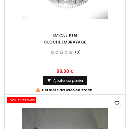
MARQUE:
KTM
CLOCHE EMBRAYAGE
(0)
88,00 €
Ajouter au panier


Derniers articles en stock
Exclusivité web
favorite_border