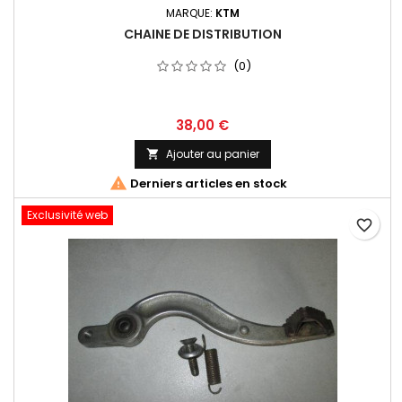
MARQUE:
KTM
CHAINE DE DISTRIBUTION
(0)
38,00 €
Ajouter au panier


Derniers articles en stock
Exclusivité web
favorite_border