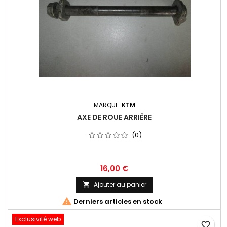
MARQUE:
KTM
AXE DE ROUE ARRIÈRE
(0)
16,00 €
Ajouter au panier


Derniers articles en stock
Exclusivité web
favorite_border