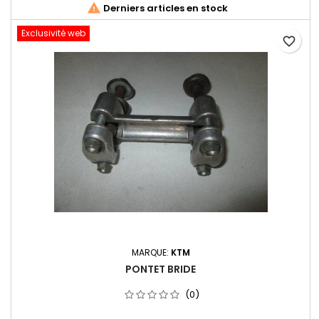

Derniers articles en stock
Exclusivité web
favorite_border
MARQUE:
KTM
PONTET BRIDE
(0)