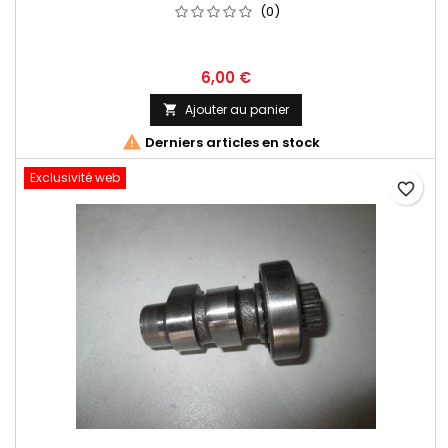
(0)
6,00 €
Ajouter au panier


Derniers articles en stock
Exclusivité web
favorite_border