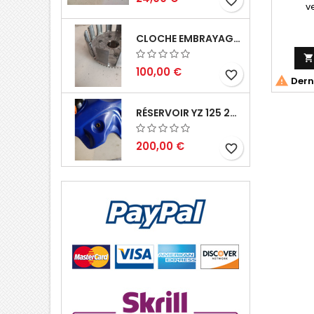
favorite_border
v
CLOCHE EMBRAYAGE YZ 125 1994 2004

100,00 €
favorite_border

Derni
RÉSERVOIR YZ 125 2002 2004
200,00 €
favorite_border