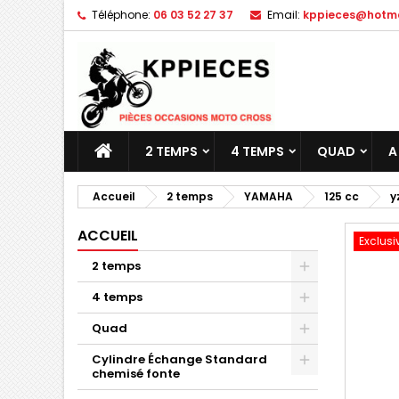
Téléphone:
06 03 52 27 37
Email:
kppieces@hotmai
M
C
C
add_circle_outline
Vo
No
d'e
2 TEMPS
4 TEMPS
QUAD
A
Accueil
2 temps
YAMAHA
125 cc
y
ACCUEIL
Exclusi
2 temps
4 temps
Quad
Cylindre Échange Standard
chemisé fonte