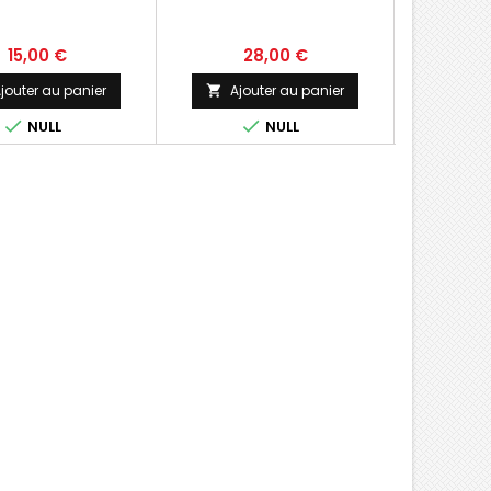
15,00 €
28,00 €
jouter au panier
Ajouter au panier
Ajo





NULL
NULL
Derniers 