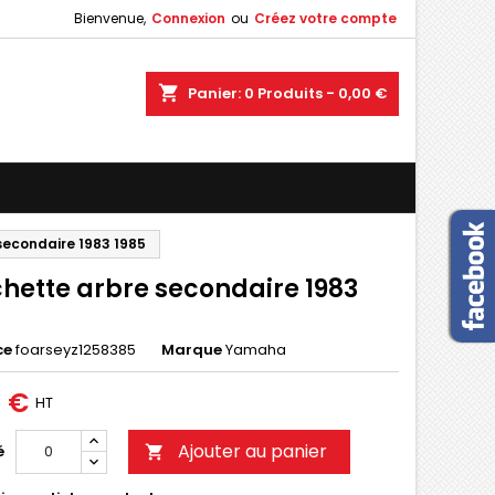
Bienvenue,
Connexion
ou
Créez votre compte
×
×
×
shopping_cart
Panier:
0
Produits - 0,00 €
n
s
secondaire 1983 1985
chette arbre secondaire 1983
ce
foarseyz1258385
Marque
Yamaha
0 €
HT
Ajouter au panier
é
