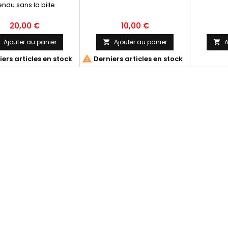
endu sans la bille
20,00 €
10,00 €
Ajouter au panier
Ajouter au panier
A



ers articles en stock
Derniers articles en stock