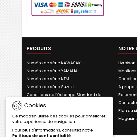
PRODUITS
NOTRE 
Numéro de série KAWASAKI
Livraison
Numéro de série YAMAHA
Mentions
Numéro de série KTM
Conditions
Numéro de série Suzuki
A propos
Conditions de l'échange Standard de
Paiement
Cylindre
Contact
Cookies
Plan du s
Ce magasin utilise des cookies pour améliorer
Magasin
votre expérience de navigation.
Pour plus d'informations, consultez notre
Politique de confidentialité
.