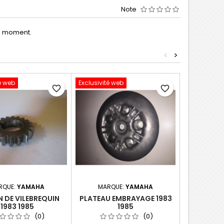
Note
le moment.
<
>
é web
Exclusivité web
Exclusivité 
favorite_border
favorite_border
RQUE:
YAMAHA
MARQUE:
YAMAHA
MARQ
 DE VILEBREQUIN
PLATEAU EMBRAYAGE 1983
AXE DE F
1983 1985
1985
(0)
(0)