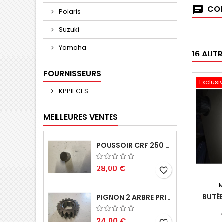
COM
Polaris
Suzuki
Yamaha
16 AUT
FOURNISSEURS
Exclusi
KPPIECES
MEILLEURES VENTES
POUSSOIR CRF 250 2005 2006
28,00 €
favorite_border
BUTÉE
PIGNON 2 ARBRE PRIMAIRE CR 250 1994
24,00 €