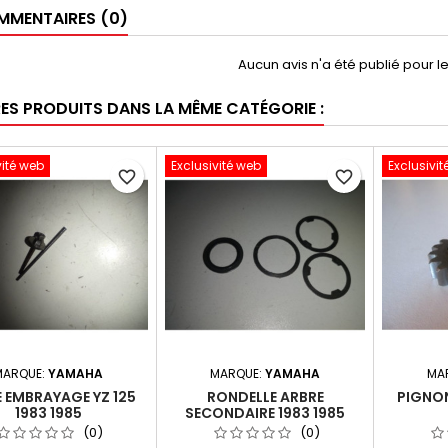
MENTAIRES (0)
Aucun avis n'a été publié pour 
RES PRODUITS DANS LA MÊME CATÉGORIE :
vité web
Exclusivité web
Exclusivit
favorite_border
favorite_border
MARQUE:
YAMAHA
MARQUE:
YAMAHA
MA
 EMBRAYAGE YZ 125
RONDELLE ARBRE
PIGNON
1983 1985
SECONDAIRE 1983 1985
(0)
(0)