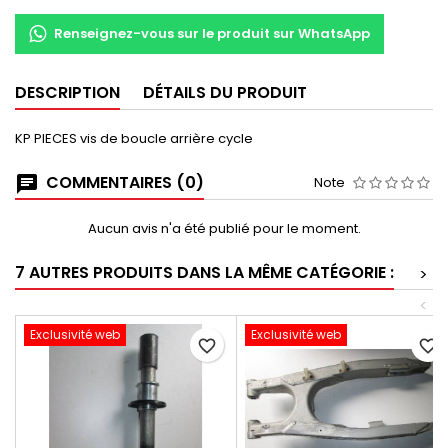
Renseignez-vous sur le produit sur WhatsApp
DESCRIPTION
DÉTAILS DU PRODUIT
KP PIECES vis de boucle arrière cycle
COMMENTAIRES (0)
Note
Aucun avis n'a été publié pour le moment.
7 AUTRES PRODUITS DANS LA MÊME CATÉGORIE :
>
<
Exclusivité web
Exclusivité web
favorite_border
favorite_border