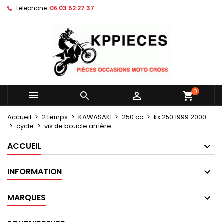
Téléphone:
06 03 52 27 37
×
×
×
Mes listes d'envies
Créer une liste d'envies
Connexion
Créer une nouvelle liste
add_circle_outline
Vous devez être connecté pour ajouter des produits
Nom de la liste d'envies
à votre liste d'envies.
Annuler
Connexion
0



shopping_cart
Annuler
Créer une liste d'envies
Accueil
2 temps
KAWASAKI
250 cc
kx 250 1999 2000
cycle
vis de boucle arrière
ACCUEIL
INFORMATION
MARQUES