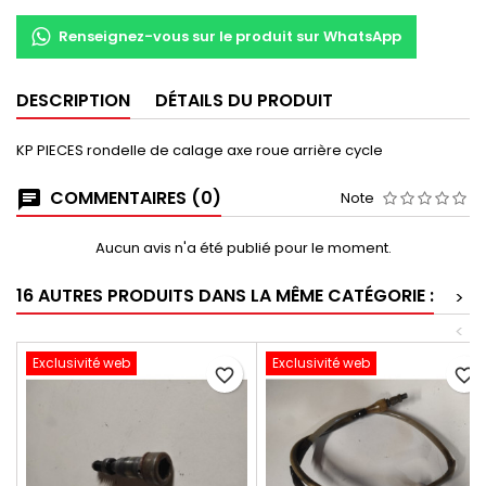
Renseignez-vous sur le produit sur WhatsApp
DESCRIPTION
DÉTAILS DU PRODUIT
KP PIECES rondelle de calage axe roue arrière cycle
COMMENTAIRES (0)
Note
Aucun avis n'a été publié pour le moment.
16 AUTRES PRODUITS DANS LA MÊME CATÉGORIE :
>
<
Exclusivité web
Exclusivité web
favorite_border
favorite_border