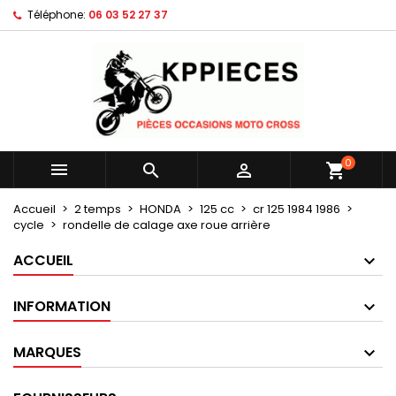
Téléphone:
06 03 52 27 37
×
×
×
Mes listes d'envies
Créer une liste d'envies
Connexion
Créer une nouvelle liste
add_circle_outline
Vous devez être connecté pour ajouter des produits
Nom de la liste d'envies
à votre liste d'envies.
Annuler
Connexion
0



shopping_cart
Annuler
Créer une liste d'envies
Accueil
2 temps
HONDA
125 cc
cr 125 1984 1986
cycle
rondelle de calage axe roue arrière
ACCUEIL
INFORMATION
MARQUES