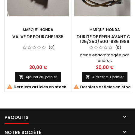
MARQUE:
HONDA
MARQUE:
HONDA
VALVE DE FOURCHE 1985
DURITE DE FREIN AVANT CR
125/250/500 1985 1986
(0)
(0)
gaine endommagée par
endroit
30,00 €
20,00 €
Ajouter au panier
Ajouter au panier




Derniers articles en stock
Derniers articles en stock

PRODUITS

NOTRE SOCIÉTÉ