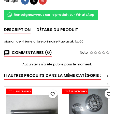
Partager
Renseignez-vous sur le produit sur WhatsApp
DESCRIPTION
DÉTAILS DU PRODUIT
pignon de 4 ème arbre primaire Kawasaki kx 60
COMMENTAIRES (0)
Note
Aucun avis n'a été publié pour le moment.
11 AUTRES PRODUITS DANS LA MÊME CATÉGORIE :
>
<
Exclusivité web
Exclusivité web
favorite_border
favorite_border