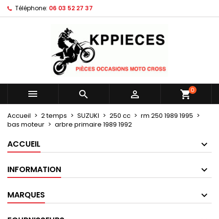
Téléphone:
06 03 52 27 37
×
×
×
Mes listes d'envies
Créer une liste d'envies
Connexion
Créer une nouvelle liste
add_circle_outline
Vous devez être connecté pour ajouter des produits
Nom de la liste d'envies
à votre liste d'envies.
Annuler
Connexion
0



shopping_cart
Annuler
Créer une liste d'envies
Accueil
2 temps
SUZUKI
250 cc
rm 250 1989 1995
bas moteur
arbre primaire 1989 1992
ACCUEIL
INFORMATION
MARQUES