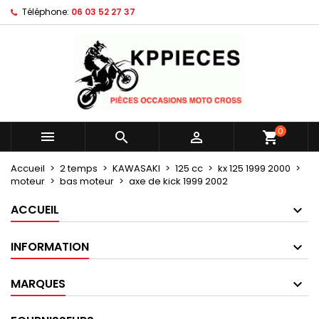
Téléphone:
06 03 52 27 37
×
×
×
Mes listes d'envies
Créer une liste d'envies
Connexion
Créer une nouvelle liste
add_circle_outline
Vous devez être connecté pour ajouter des produits
Nom de la liste d'envies
à votre liste d'envies.
Annuler
Connexion
0



shopping_cart
Annuler
Créer une liste d'envies
Accueil
2 temps
KAWASAKI
125 cc
kx 125 1999 2000
moteur
bas moteur
axe de kick 1999 2002
ACCUEIL
INFORMATION
MARQUES