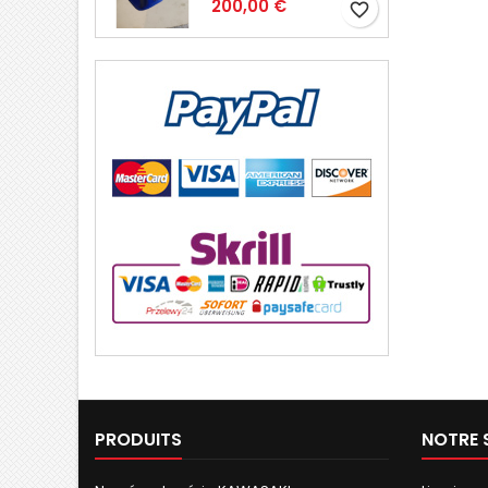
200,00 €
favorite_border
PRODUITS
NOTRE 