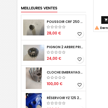
MEILLEURES VENTES

POUSSOIR CRF 250 2005 2006

Derni
28,00 €
favorite_border
PIGNON 2 ARBRE PRIMAIRE CR 250 1994
24,00 €
favorite_border
CLOCHE EMBRAYAGE YZ 125 1994 2004
100,00 €
favorite_border
RÉSERVOIR YZ 125 2002 2004