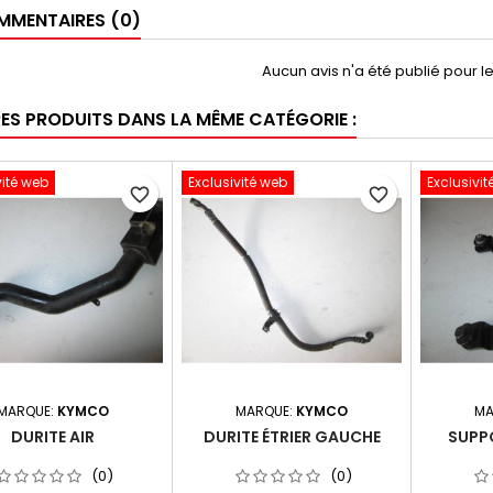
MENTAIRES (0)
Aucun avis n'a été publié pour 
RES PRODUITS DANS LA MÊME CATÉGORIE :
vité web
Exclusivité web
Exclusivit
favorite_border
favorite_border
MARQUE:
KYMCO
MARQUE:
KYMCO
MA
DURITE AIR
DURITE ÉTRIER GAUCHE
SUPP
(0)
(0)