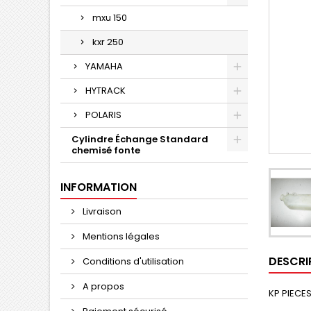
mxu 150
kxr 250
YAMAHA
HYTRACK
POLARIS
Cylindre Échange Standard
chemisé fonte
INFORMATION
Livraison
Mentions légales
DESCRI
Conditions d'utilisation
A propos
KP PIECES