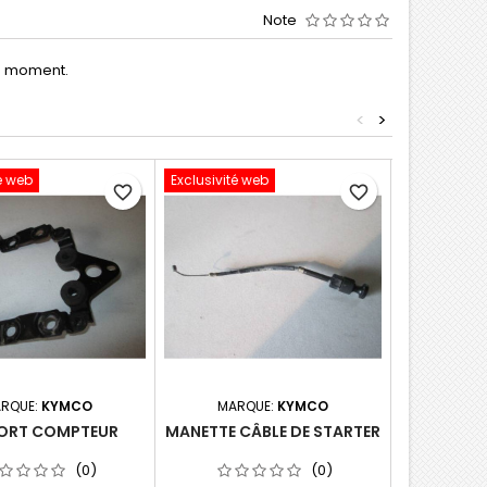
Note
le moment.
<
>
é web
Exclusivité web
Exclusivité 
favorite_border
favorite_border
RQUE:
KYMCO
MARQUE:
KYMCO
MAR
ORT COMPTEUR
MANETTE CÂBLE DE STARTER
PIGNON 
(0)
(0)