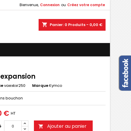
Bienvenue,
Connexion
ou
Créez votre compte
×
×
×
shopping_cart
Panier:
0
Produits - 0,00 €
n
s
 expansion
ce
vaexkxr250
Marque
Kymco
ans bouchon
0 €
HT
Ajouter au panier
é
