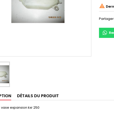

Derni
Partager
Re
PTION
DÉTAILS DU PRODUIT
 vase expansion kxr 250