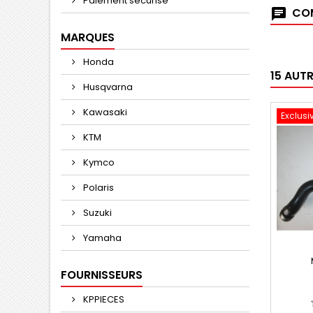
Paiement sécurisé
COM
MARQUES
Honda
15 AUT
Husqvarna
Kawasaki
Exclusi
KTM
Kymco
Polaris
Suzuki
Yamaha
FOURNISSEURS
KPPIECES