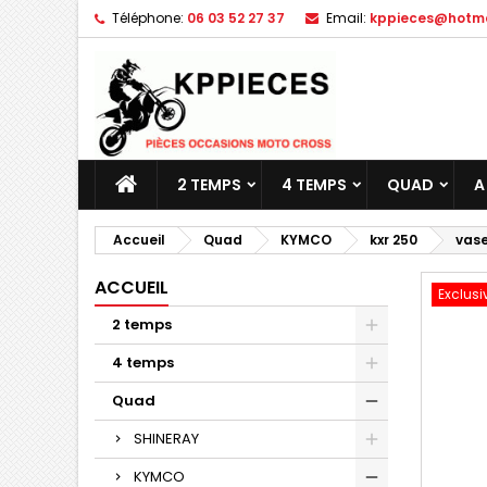
Téléphone:
06 03 52 27 37
Email:
kppieces@hotmai
M
C
C
add_circle_outline
Vo
No
d'e
2 TEMPS
4 TEMPS
QUAD
A
Accueil
Quad
KYMCO
kxr 250
vase
ACCUEIL
Exclusi
2 temps
4 temps
Quad
SHINERAY
KYMCO