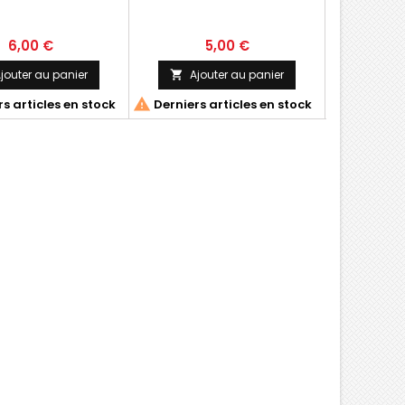
6,00 €
5,00 €
1
jouter au panier
Ajouter au panier
Ajo




s articles en stock
Derniers articles en stock
Derniers 