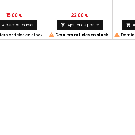
15,00 €
22,00 €
Ajouter au panier
Ajouter au panier
A




ers articles en stock
Derniers articles en stock
Dernier