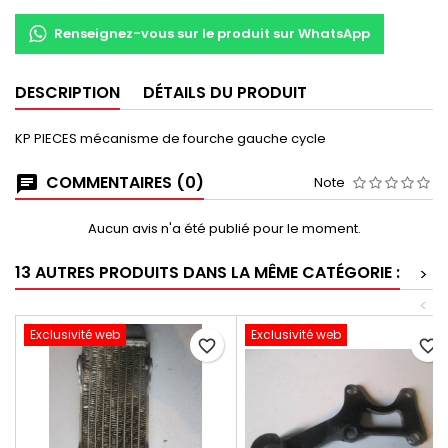
Renseignez-vous sur le produit sur WhatsApp
DESCRIPTION
DÉTAILS DU PRODUIT
KP PIECES mécanisme de fourche gauche cycle
COMMENTAIRES (0)
Note
Aucun avis n'a été publié pour le moment.
13 AUTRES PRODUITS DANS LA MÊME CATÉGORIE :
>
<
Exclusivité web
Exclusivité web
favorite_border
favorite_border