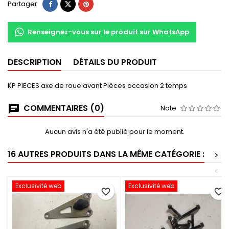
Partager
Renseignez-vous sur le produit sur WhatsApp
DESCRIPTION
DÉTAILS DU PRODUIT
KP PIECES axe de roue avant Pièces occasion 2 temps
COMMENTAIRES (0)
Note
Aucun avis n'a été publié pour le moment.
16 AUTRES PRODUITS DANS LA MÊME CATÉGORIE :
>
<
Exclusivité web
Exclusivité web
favorite_border
favorite_border