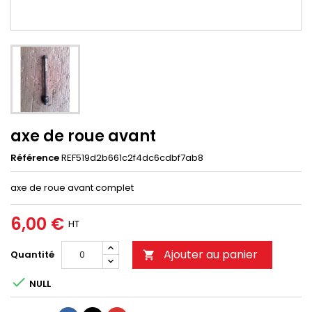
axe de roue avant
Référence
REF519d2b661c2f4dc6cdbf7ab8
axe de roue avant complet
6,00 €
HT
Ajouter au panier
Quantité


NULL