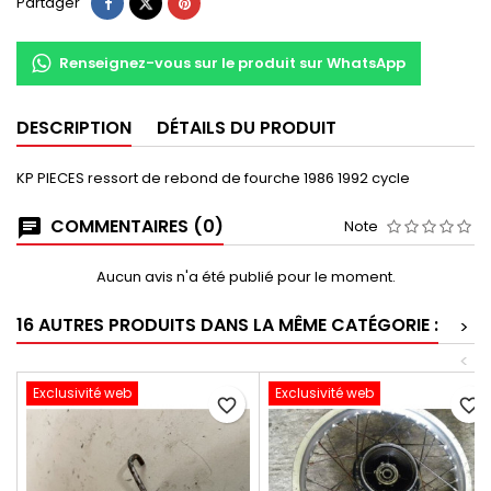
Partager
Renseignez-vous sur le produit sur WhatsApp
DESCRIPTION
DÉTAILS DU PRODUIT
KP PIECES ressort de rebond de fourche 1986 1992 cycle
COMMENTAIRES (0)
Note
Aucun avis n'a été publié pour le moment.
16 AUTRES PRODUITS DANS LA MÊME CATÉGORIE :
>
<
Exclusivité web
Exclusivité web
favorite_border
favorite_border