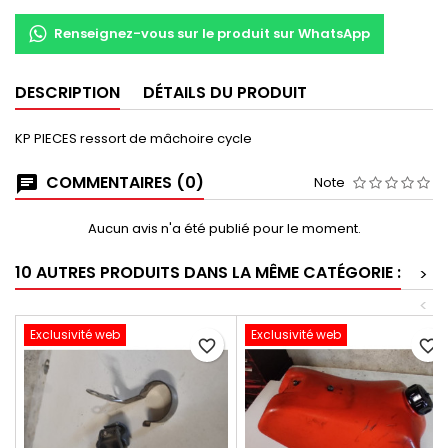
Renseignez-vous sur le produit sur WhatsApp
DESCRIPTION
DÉTAILS DU PRODUIT
KP PIECES ressort de mâchoire cycle
COMMENTAIRES (0)
Note
Aucun avis n'a été publié pour le moment.
10 AUTRES PRODUITS DANS LA MÊME CATÉGORIE :
>
<
Exclusivité web
Exclusivité web
favorite_border
favorite_border