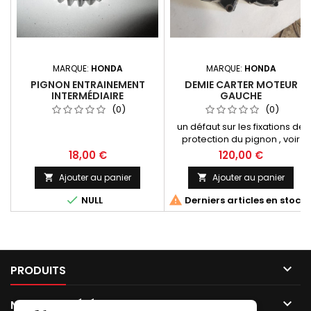
MARQUE:
HONDA
MARQUE:
HONDA
PIGNON ENTRAINEMENT
DEMIE CARTER MOTEUR
INTERMÉDIAIRE
GAUCHE
(0)
(0)
un défaut sur les fixations de
protection du pignon , voir
photo
18,00 €
120,00 €
Ajouter au panier
Ajouter au panier




NULL
Derniers articles en stock

PRODUITS

NOTRE SOCIÉTÉ