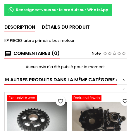
Renseignez-vous sur le produit sur WhatsApp
DESCRIPTION
DÉTAILS DU PRODUIT
KP PIECES arbre primaire bas moteur
COMMENTAIRES (0)
Note
Aucun avis n'a été publié pour le moment.
16 AUTRES PRODUITS DANS LA MÊME CATÉGORIE :
>
<
Exclusivité web
Exclusivité web
favorite_border
favorite_border