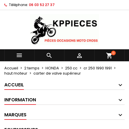
Téléphone:
06 03 52 27 37
×
×
×
Mes listes d'envies
Créer une liste d'envies
Connexion
Créer une nouvelle liste
add_circle_outline
Vous devez être connecté pour ajouter des produits
Nom de la liste d'envies
à votre liste d'envies.
Annuler
Connexion
0



shopping_cart
Annuler
Créer une liste d'envies
Accueil
2 temps
HONDA
250 cc
cr 250 1990 1991
haut moteur
carter de valve supérieur
ACCUEIL
INFORMATION
MARQUES