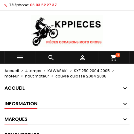
Téléphone:
06 03 52 27 37
×
×
×
Mes listes d'envies
Créer une liste d'envies
Connexion
Créer une nouvelle liste
add_circle_outline
Vous devez être connecté pour ajouter des produits
Nom de la liste d'envies
à votre liste d'envies.
Annuler
Connexion
0



shopping_cart
Annuler
Créer une liste d'envies
Accueil
4 temps
KAWASAKI
KXF 250 2004 2005
moteur
haut moteur
couvre culasse 2004 2008
ACCUEIL
INFORMATION
MARQUES