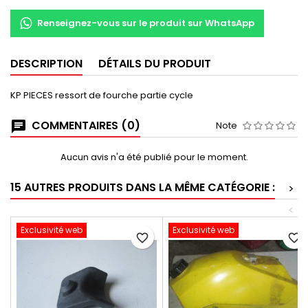
Renseignez-vous sur le produit sur WhatsApp
DESCRIPTION
DÉTAILS DU PRODUIT
KP PIECES ressort de fourche partie cycle
COMMENTAIRES (0)
Note
Aucun avis n'a été publié pour le moment.
15 AUTRES PRODUITS DANS LA MÊME CATÉGORIE :
>
<
Exclusivité web
Exclusivité web
favorite_border
favorite_border