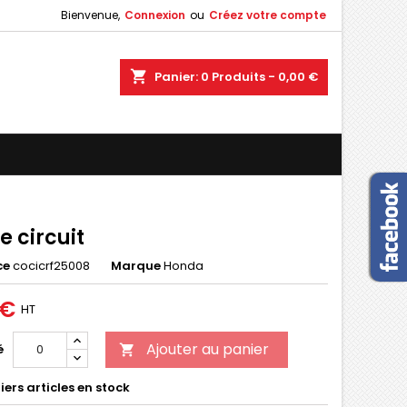
Bienvenue,
Connexion
ou
Créez votre compte
×
×
×
shopping_cart
Panier:
0
Produits - 0,00 €
n
s
 circuit
ce
cocicrf25008
Marque
Honda
 €
HT
Ajouter au panier
é

ers articles en stock