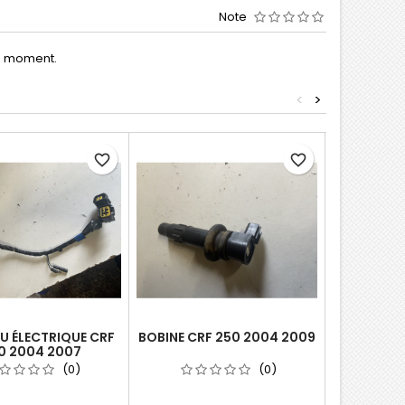
Note
le moment.
<
>
favorite_border
favorite_border
U ÉLECTRIQUE CRF
BOBINE CRF 250 2004 2009
CDI CRF 
0 2004 2007
(0)
(0)