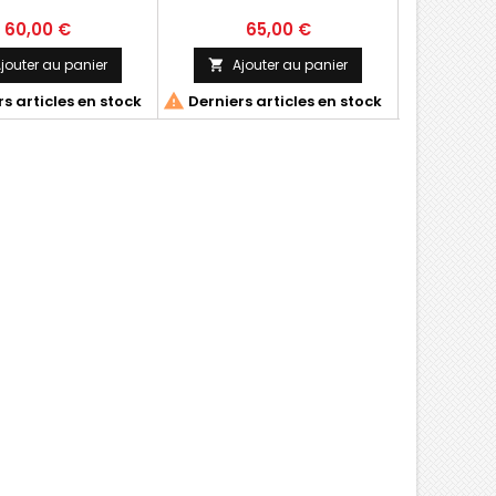
60,00 €
65,00 €
1
jouter au panier
Ajouter au panier
Ajo




s articles en stock
Derniers articles en stock
Derniers 