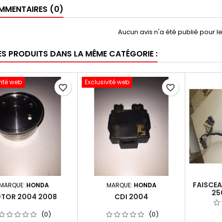
MENTAIRES (0)
Aucun avis n'a été publié pour 
ES PRODUITS DANS LA MÊME CATÉGORIE :
vité web
Exclusivité web
favorite_border
favorite_border
FAISCEA
MARQUE:
HONDA
MARQUE:
HONDA
25
TOR 2004 2008
CDI 2004
(0)
(0)