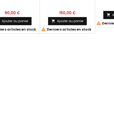
90,00 €
150,00 €
A

Ajouter au panier
Ajouter au panier


Dernier

ers articles en stock
Derniers articles en stock