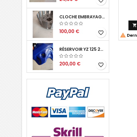
favorite_border
CLOCHE EMBRAYAGE YZ 125 1994 2004

100,00 €
favorite_border

Derni
RÉSERVOIR YZ 125 2002 2004
200,00 €
favorite_border