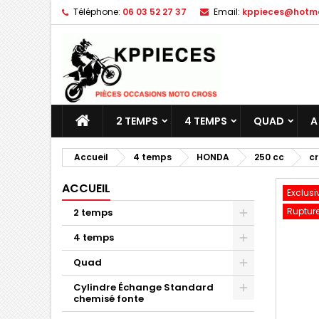
Téléphone:
06 03 52 27 37
Email:
kppieces@hotmai
M
C
C
add_circle_outline
Vo
No
d'e
2 TEMPS
4 TEMPS
QUAD
A
Accueil
4 temps
HONDA
250 cc
cr
ACCUEIL
Exclusi
Rupture
2 temps
4 temps
Quad
Cylindre Échange Standard
chemisé fonte