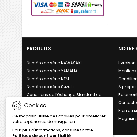
PRODUITS
NOTRE 
Numéro de série KAWASAKI
Livraison
Numéro de série YAMAHA
Mentions
Numéro de série KTM
Conditions
Numéro de série Suzuki
A propos
Conditions de l'échange Standard de
Paiement
Cylindre
Contact
Cookies
Plan du s
Ce magasin utilise des cookies pour améliorer
Magasin
votre expérience de navigation.
Pour plus d'informations, consultez notre
Politique de confidentialité
.