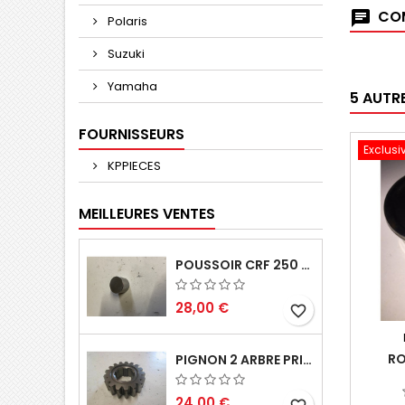
COM
Polaris
Suzuki
Yamaha
5 AUTR
FOURNISSEURS
Exclusi
KPPIECES
MEILLEURES VENTES
POUSSOIR CRF 250 2005 2006
28,00 €
favorite_border
RO
PIGNON 2 ARBRE PRIMAIRE CR 250 1994
24,00 €