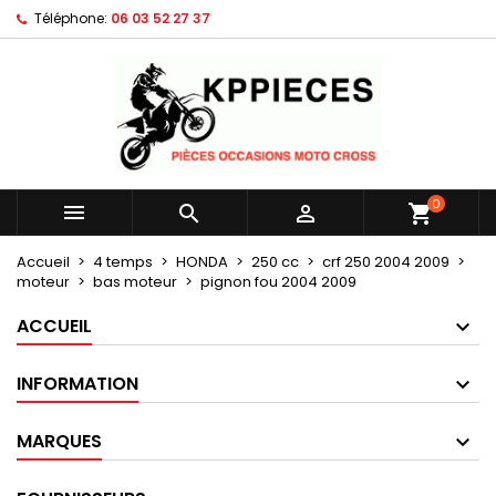
Téléphone:
06 03 52 27 37
×
×
×
Mes listes d'envies
Créer une liste d'envies
Connexion
Créer une nouvelle liste
add_circle_outline
Vous devez être connecté pour ajouter des produits
Nom de la liste d'envies
à votre liste d'envies.
Annuler
Connexion
0



shopping_cart
Annuler
Créer une liste d'envies
Accueil
4 temps
HONDA
250 cc
crf 250 2004 2009
moteur
bas moteur
pignon fou 2004 2009
ACCUEIL
INFORMATION
MARQUES