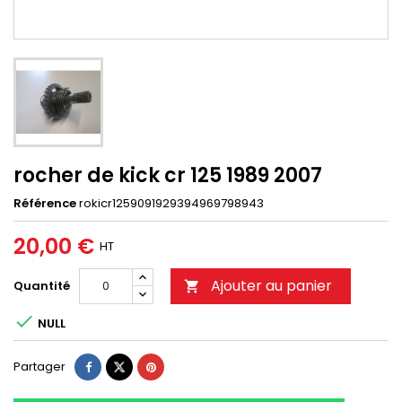
rocher de kick cr 125 1989 2007
Référence
rokicr1259091929394969798943
20,00 €
HT
Ajouter au panier
Quantité


NULL
Partager