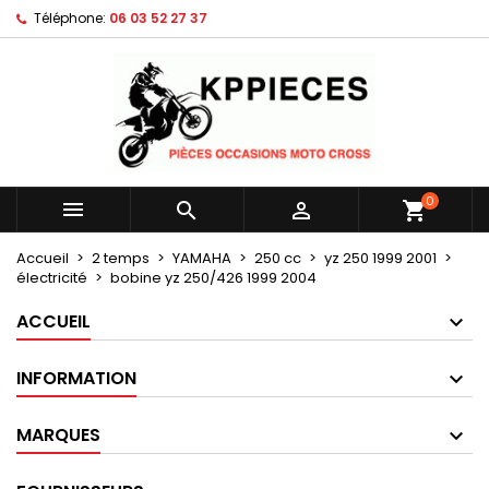
Téléphone:
06 03 52 27 37
×
×
×
Mes listes d'envies
Créer une liste d'envies
Connexion
Créer une nouvelle liste
add_circle_outline
Vous devez être connecté pour ajouter des produits
Nom de la liste d'envies
à votre liste d'envies.
Annuler
Connexion
0



shopping_cart
Annuler
Créer une liste d'envies
Accueil
2 temps
YAMAHA
250 cc
yz 250 1999 2001
électricité
bobine yz 250/426 1999 2004
ACCUEIL
INFORMATION
MARQUES