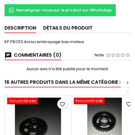
Renseignez-vous sur le produit sur WhatsApp
DESCRIPTION
DÉTAILS DU PRODUIT
KP PIECES écrou embrayage bas moteur
COMMENTAIRES (0)
Note
Aucun avis n'a été publié pour le moment.
16 AUTRES PRODUITS DANS LA MÊME CATÉGORIE :
>
<
Exclusivité web
Exclusivité web
favorite_border
favorite_border