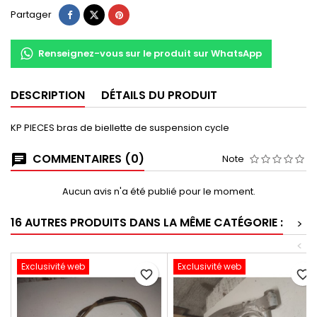
Partager
Renseignez-vous sur le produit sur WhatsApp
DESCRIPTION
DÉTAILS DU PRODUIT
KP PIECES bras de biellette de suspension cycle
COMMENTAIRES (0)
Note
Aucun avis n'a été publié pour le moment.
16 AUTRES PRODUITS DANS LA MÊME CATÉGORIE :
>
<
Exclusivité web
Exclusivité web
favorite_border
favorite_border