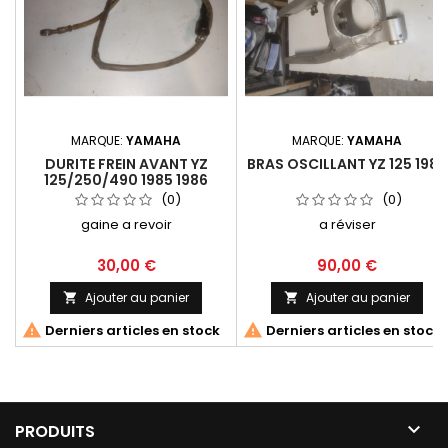
MARQUE:
YAMAHA
MARQUE:
YAMAHA
DURITE FREIN AVANT YZ
BRAS OSCILLANT YZ 125 1986
125/250/490 1985 1986
(0)
(0)
gaine a revoir
a réviser
30,00 €
90,00 €
Ajouter au panier
Ajouter au panier




Derniers articles en stock
Derniers articles en stock

PRODUITS