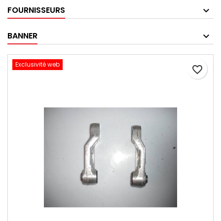
FOURNISSEURS
BANNER
Exclusivité web
favorite_border